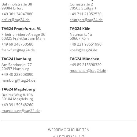
Bahnhofstraße 38
Curiestraße 2
99084 Erfurt
70563 Stuttgart
+49 361 34947880
+49 711 21952530
erfurt@tag24.de
stuttgart@tag24.de
TAG24 Frankfurt a. M.
TAG24 Köln
Friedrich-Ebert-Anlage 36
Neumarkt 1a
60325 Frankfurt am Main
50667 Köln
+49 69 348750580
+49 221 98651990
frankfurt@tag24.de
koeln@tag24.de
TAG24 Hamburg
TAG24 München
Am Sandtorkai 77
+49 89 215390320
20457 Hamburg
muenchen@tag24.de
+49 40 228608090
hamburg@tag24.de
TAG24 Magdeburg
Breiter Weg 8-10A
39104 Magdeburg
+49 391 50548260
magdeburg@tag24.de
WERBEMÖGLICHKEITEN
ALLE THEMEN A-Z