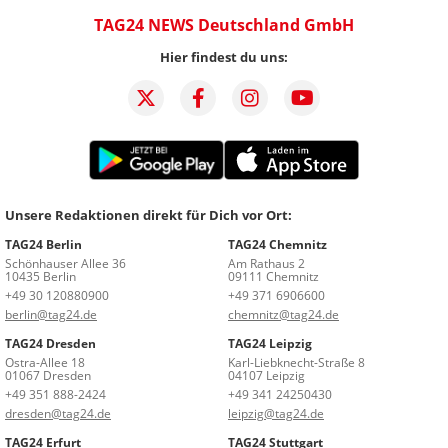
TAG24 NEWS Deutschland GmbH
Hier findest du uns:
Unsere Redaktionen direkt für Dich vor Ort:
TAG24 Berlin
TAG24 Chemnitz
Schönhauser Allee 36
Am Rathaus 2
10435 Berlin
09111 Chemnitz
+49 30 120880900
+49 371 6906600
berlin@tag24.de
chemnitz@tag24.de
TAG24 Dresden
TAG24 Leipzig
Ostra-Allee 18
Karl-Liebknecht-Straße 8
01067 Dresden
04107 Leipzig
+49 351 888-2424
+49 341 24250430
dresden@tag24.de
leipzig@tag24.de
TAG24 Erfurt
TAG24 Stuttgart