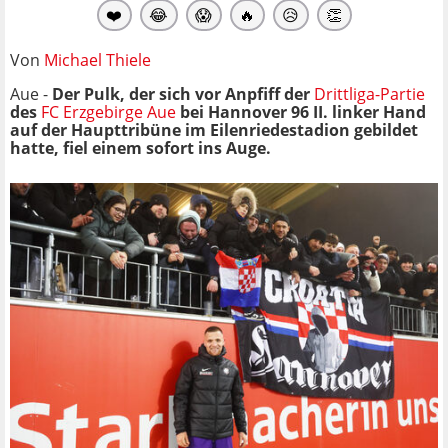
❤️
😂
😱
🔥
😥
👏
Von
Michael Thiele
Aue -
Der Pulk, der sich vor Anpfiff der
Drittliga-Partie
des
FC Erzgebirge Aue
bei Hannover 96 II. linker Hand
auf der Haupttribüne im Eilenriedestadion gebildet
hatte, fiel einem sofort ins Auge.