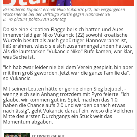
Besonderen Support erhielt Niko Vukancic (22) am vergangenen
Wochenende bei der Drittliga-Partie gegen Hannover 96
II. ©
picture point/Sven Sonntag
Da sie eine Kroatien-Flagge bei sich hatten und Aues
Innenverteidiger Niko Vukancic (22) sowohl kroatische
Wurzeln besitzt als auch gebürtiger Hannoveraner ist,
ließ erahnen, wieso sie sich zusammengefunden hatten.
Als die lautstarken "Vukancic Niko"-Rufe kamen, war klar,
was Sache ist.
"Ich hab zwar leider nie bei dem Verein gespielt, bin aber
mit ihm groß geworden. Jetzt war die ganze Familie da",
so Vukancic.
Mit seinen Leuten hätte er gerne einen Sieg bejubelt -
wenngleich sein Anhang trotzdem mit Pyro feierte. "Ich
glaube, wir kommen gut ins Spiel, machen das 1:0,
haben die Chance aufs 2:0 und werden danach etwas
nachlässig", geht Vukancic darauf ein, wieso die Veilchen
Mitte des ersten Durchgangs ein Stück weit das
Momentum abgaben.
FC ERZGEBIRGE AUE