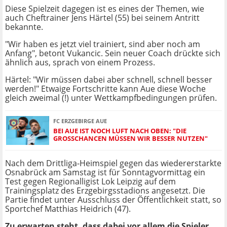
Diese Spielzeit dagegen ist es eines der Themen, wie
auch Cheftrainer Jens Härtel (55) bei seinem Antritt
bekannte.
"Wir haben es jetzt viel trainiert, sind aber noch am
Anfang", betont Vukancic. Sein neuer Coach drückte sich
ähnlich aus, sprach von einem Prozess.
Härtel: "Wir müssen dabei aber schnell, schnell besser
werden!" Etwaige Fortschritte kann Aue diese Woche
gleich zweimal (!) unter Wettkampfbedingungen prüfen.
FC ERZGEBIRGE AUE
BEI AUE IST NOCH LUFT NACH OBEN: "DIE
GROSSCHANCEN MÜSSEN WIR BESSER NUTZEN"
Nach dem Drittliga-Heimspiel gegen das wiedererstarkte
Osnabrück am Samstag ist für Sonntagvormittag ein
Test gegen Regionalligist Lok Leipzig auf dem
Trainingsplatz des Erzgebirgsstadions angesetzt. Die
Partie findet unter Ausschluss der Öffentlichkeit statt, so
Sportchef Matthias Heidrich (47).
Zu erwarten steht, dass dabei vor allem die Spieler