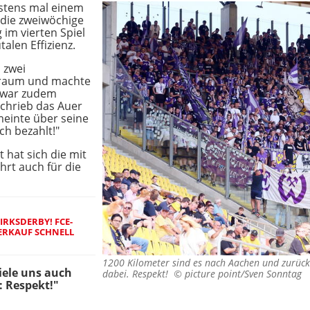
estens mal einem
n die zweiwöchige
 im vierten Spiel
talen Effizienz.
l zwei
fraum und machte
r war zudem
schrieb das Auer
 meinte über seine
ch bezahlt!"
 hat sich die mit
rt auch für die
IRKSDERBY! FCE-
ERKAUF SCHNELL
1200 Kilometer sind es nach Aachen und zurüc
iele uns auch
dabei. Respekt! ©
picture point/Sven Sonntag
: Respekt!"