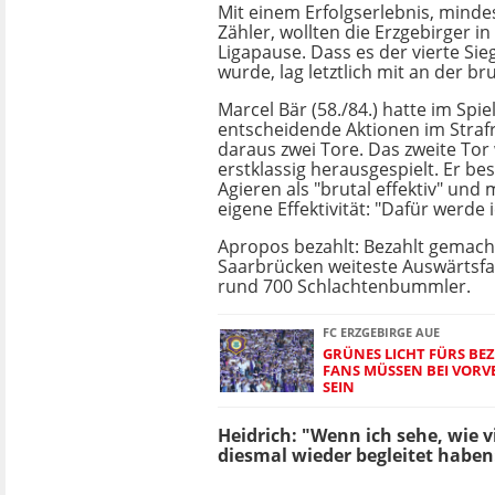
Mit einem Erfolgserlebnis, mind
Zähler, wollten die Erzgebirger i
Ligapause. Dass es der vierte Sieg
wurde, lag letztlich mit an der bru
Marcel Bär (58./84.) hatte im Spie
entscheidende Aktionen im Stra
daraus zwei Tore. Das zweite To
erstklassig herausgespielt. Er be
Agieren als "brutal effektiv" und
eigene Effektivität: "Dafür werde i
Apropos bezahlt: Bezahlt gemacht
Saarbrücken weiteste Auswärtsfah
rund 700 Schlachtenbummler.
FC ERZGEBIRGE AUE
GRÜNES LICHT FÜRS BEZ
FANS MÜSSEN BEI VORV
SEIN
Heidrich: "Wenn ich sehe, wie v
diesmal wieder begleitet haben