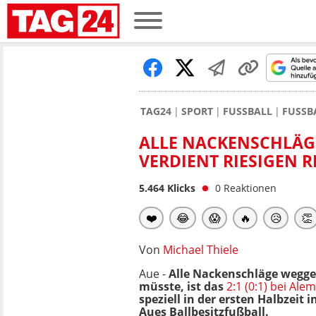
TAG24
SPORT
FUSSBALL
FUSSB
ALLE NACKENSCHLÄGE
VERDIENT RIESIGEN R
5.464
Klicks
0
Reaktionen
❤️
😂
😱
🔥
😥
👏
Von
Michael Thiele
Aue -
Alle Nackenschläge wegge
müsste, ist das
2:1 (0:1) bei Al
speziell in der ersten Halbzei
Aues Ballbesitzfußball.