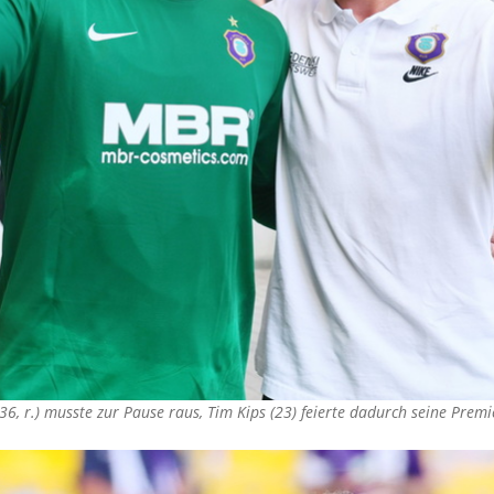
6, r.) musste zur Pause raus, Tim Kips (23) feierte dadurch seine Premi