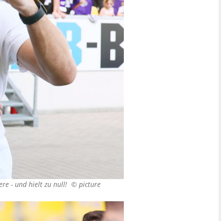
ere - und hielt zu null! ©
picture