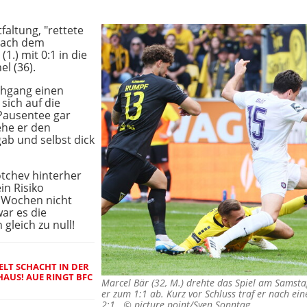
faltung, "rettete
 nach dem
1.) mit 0:1 in die
el (36).
chgang einen
sich auf die
Pausentee gar
ehe er den
gab und selbst dick
tchev hinterher
in Risiko
i Wochen nicht
war es die
gleich zu null!
LT SCHACHT IN DER
LHAUS! AUE RINGT BFC
Marcel Bär (32, M.) drehte das Spiel am Samsta
er zum 1:1 ab. Kurz vor Schluss traf er nach ei
2:1. ©
picture point/Sven Sonntag