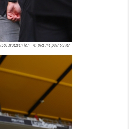
 (50) stützten ihn. ©
picture point/Sven