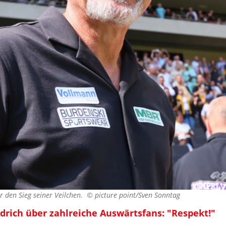
er den Sieg seiner Veilchen. ©
picture point/Sven Sonntag
drich über zahlreiche Auswärtsfans: "Respekt!"