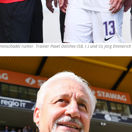
mmschädel runter. Trainer Pavel Dotchev (58, r.) und Co Jörg Emmerich