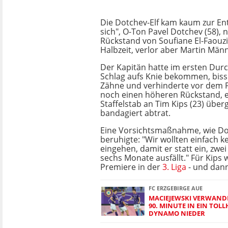
Die Dotchev-Elf kam kaum zur Ent
sich", O-Ton Pavel Dotchev (58),
Rückstand von Soufiane El-Faouzi (
Halbzeit, verlor aber Martin Männ
Der Kapitän hatte im ersten Dur
Schlag aufs Knie bekommen, biss 
Zähne und verhinderte vor dem 
noch einen höheren Rückstand, 
Staffelstab an Tim Kips (23) über
bandagiert abtrat.
Eine Vorsichtsmaßnahme, wie Do
beruhigte: "Wir wollten einfach ke
eingehen, damit er statt ein, zwe
sechs Monate ausfällt." Für Kips 
Premiere in der
3. Liga
- und dann 
FC ERZGEBIRGE AUE
MACIEJEWSKI VERWANDE
90. MINUTE IN EIN TOL
DYNAMO NIEDER