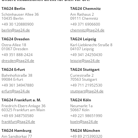
TAG24 Berlin
TAG24 Chemnitz
Schönhauser Allee 36
Am Rathaus 2
10435 Berlin
09111 Chemnitz
+49 30 120880900
+49 371 6906600
berlin@tag24.de
chemnitz@tag24.de
TAG24 Dresden
TAG24 Leipzig
Ostra-Allee 18
Karl-Liebknecht-Straße 8
01067 Dresden
04107 Leipzig
+49 351 888-2424
+49 341 24250430
dresden@tag24.de
leipzig@tag24.de
TAG24 Erfurt
TAG24 Stuttgart
Bahnhofstraße 38
Curiestraße 2
99084 Erfurt
70563 Stuttgart
+49 361 34947880
+49 711 21952530
erfurt@tag24.de
stuttgart@tag24.de
TAG24 Frankfurt a. M.
TAG24 Köln
Friedrich-Ebert-Anlage 36
Neumarkt 1a
60325 Frankfurt am Main
50667 Köln
+49 69 348750580
+49 221 98651990
frankfurt@tag24.de
koeln@tag24.de
TAG24 Hamburg
TAG24 München
Am Sandtorkai 77
+49 89 215390320