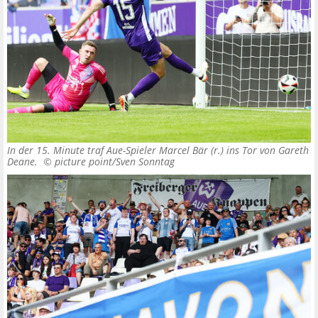
In der 15. Minute traf Aue-Spieler Marcel Bär (r.) ins Tor von Gareth
Deane. ©
picture point/Sven Sonntag