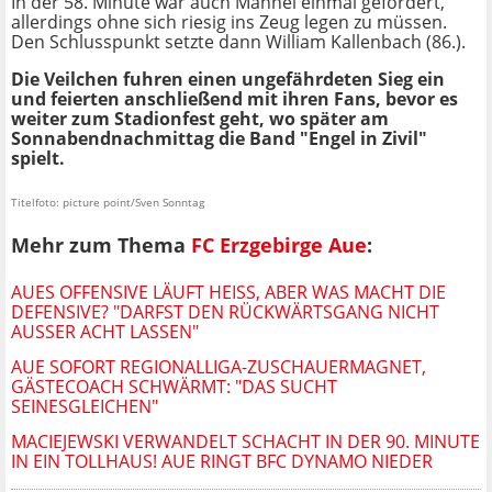
In der 58. Minute war auch Männel einmal gefordert,
allerdings ohne sich riesig ins Zeug legen zu müssen.
Den Schlusspunkt setzte dann William Kallenbach (86.).
Die Veilchen fuhren einen ungefährdeten Sieg ein
und feierten anschließend mit ihren Fans, bevor es
weiter zum Stadionfest geht, wo später am
Sonnabendnachmittag die Band "Engel in Zivil"
spielt.
Titelfoto: picture point/Sven Sonntag
Mehr zum Thema
FC Erzgebirge Aue
:
AUES OFFENSIVE LÄUFT HEISS, ABER WAS MACHT DIE D
EFENSIVE? "DARFST DEN RÜCKWÄRTSGANG NICHT A
USSER ACHT LASSEN"
AUE SOFORT REGIONALLIGA-ZUSCHAUERMAGNET,
GÄSTECOACH SCHWÄRMT: "DAS SUCHT
SEINESGLEICHEN"
MACIEJEWSKI VERWANDELT SCHACHT IN DER 90. MINUTE
IN EIN TOLLHAUS! AUE RINGT BFC DYNAMO NIEDER