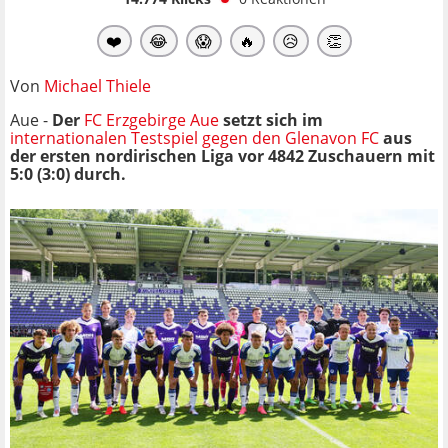
❤️
😂
😱
🔥
😥
👏
Von
Michael Thiele
Aue -
Der
FC Erzgebirge Aue
setzt sich im
internationalen Testspiel gegen den Glenavon FC
aus
der ersten nordirischen Liga vor 4842 Zuschauern mit
5:0 (3:0) durch.