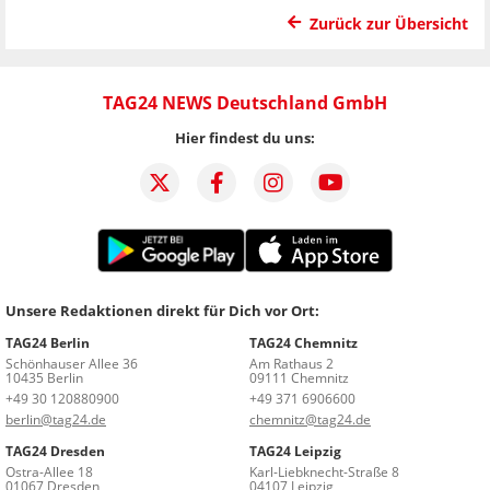
Zurück zur Übersicht
TAG24 NEWS Deutschland GmbH
Hier findest du uns:
Unsere Redaktionen direkt für Dich vor Ort:
TAG24 Berlin
TAG24 Chemnitz
Schönhauser Allee 36
Am Rathaus 2
10435 Berlin
09111 Chemnitz
+49 30 120880900
+49 371 6906600
berlin@tag24.de
chemnitz@tag24.de
TAG24 Dresden
TAG24 Leipzig
Ostra-Allee 18
Karl-Liebknecht-Straße 8
01067 Dresden
04107 Leipzig