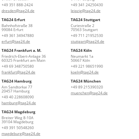
+49 351 888-2424
+49 341 24250430
dresden@tag24.de
leipzig@tag24.de
TAG24 Erfurt
TAG24 Stuttgart
Bahnhofstraße 38
Curiestraße 2
99084 Erfurt
70563 Stuttgart
+49 361 34947880
+49 711 21952530
erfurt@tag24.de
stuttgart@tag24.de
TAG24 Frankfurt a. M.
TAG24 Köln
Friedrich-Ebert-Anlage 36
Neumarkt 1a
60325 Frankfurt am Main
50667 Köln
+49 69 348750580
+49 221 98651990
frankfurt@tag24.de
koeln@tag24.de
TAG24 Hamburg
TAG24 München
Am Sandtorkai 77
+49 89 215390320
20457 Hamburg
muenchen@tag24.de
+49 40 228608090
hamburg@tag24.de
TAG24 Magdeburg
Breiter Weg 8-10A
39104 Magdeburg
+49 391 50548260
magdeburg@tag24.de