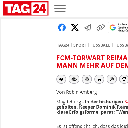
TAG24
SPORT
FUSSBALL
FUSSB
FCM-TORWART REIMAN
MANN MEHR AUF DEM
❤️
😂
😱
🔥
😥
👏
Von Robin Amberg
Magdeburg -
In der bisherigen
S
gehalten. Keeper Dominik Reiman
klare Erfolgsformel parat: "We
Es ist offensichtlich, dass das lei