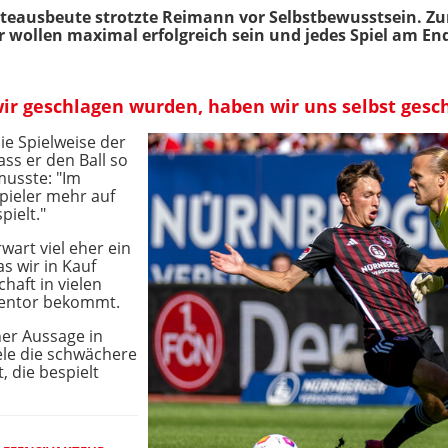
kteausbeute strotzte Reimann vor Selbstbewusstsein. Z
ir wollen maximal erfolgreich sein und jedes Spiel am E
r geschlagen wurden, haben wir uns selbst gesc
ie Spielweise der
dass er den Ball so
musste: "Im
Spieler mehr auf
pielt."
wart viel eher ein
as wir in Kauf
haft in vielen
gentor bekommt.
er Aussage in
ele die schwächere
 die bespielt