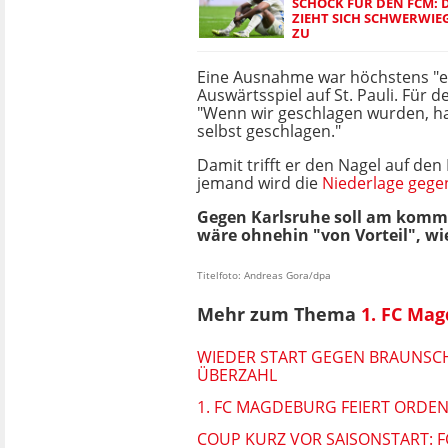
SCHOCK FÜR DEN FCM: 
ZIEHT SICH SCHWERWI
ZU
Eine Ausnahme war höchstens "ei
Auswärtsspiel auf St. Pauli. Für de
"Wenn wir geschlagen wurden, h
selbst geschlagen."
Damit trifft er den Nagel auf de
jemand wird die
Niederlage gege
Gegen Karlsruhe soll am komme
wäre ohnehin "von Vorteil", w
Titelfoto: Andreas Gora/dpa
Mehr zum Thema
1. FC Ma
WIEDER START GEGEN BRAUNSC
ÜBERZAHL
1. FC MAGDEBURG FEIERT ORDE
COUP KURZ VOR SAISONSTART: F