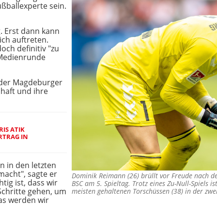
ußballexperte sein.
g. Erst dann kann
ich auftreten.
ch definitiv "zu
-Medienrunde
 der Magdeburger
haft und ihre
RIS ATIK
RTRAG IN
n in den letzten
macht", sagte er
Dominik Reimann (26) brüllt vor Freude nach d
ig ist, dass wir
BSC am 5. Spieltag. Trotz eines Zu-Null-Spiels i
Schritte gehen, um
meisten gehaltenen Torschüssen (38) in der zw
das werden wir