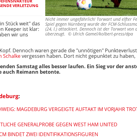
DEFENSIVAKTEUR
EGENDE VERLETZUNG
Nicht immer ungefährlich! Torwart und elfter Fe
n Stück weit" das
Spiel gegen Nürnberg wurde der FCM-Schlussm
n Keeper ist klar:
(24, l.) attackiert. Dennoch ist der Torwart von 
überzeugt. ©
Ulrich Gamel/kolbert-press/dpa
aben wir uns
n Kopf. Dennoch waren gerade die "unnötigen" Punkteverlus
n Schalke
vergessen haben. Dort nicht gepunktet zu haben, s
nden Samstag alles besser laufen. Ein Sieg vor der an
ie auch Reimann betonte.
gdeburg
:
HWEIG: MAGDEBURG VERGEIGTE AUFTAKT IM VORJAHR TR
NTLICHE GENERALPROBE GEGEN WEST HAM UNITED
CM BINDET ZWEI IDENTIFIKATIONSFIGUREN