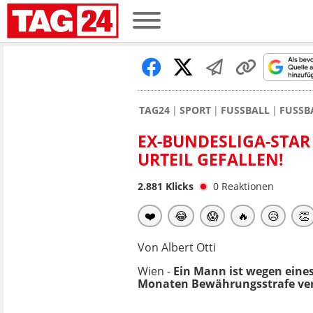
TAG24
SPORT
FUSSBALL
FUSSB
EX-BUNDESLIGA-STAR 
URTEIL GEFALLEN!
2.881
Klicks
0
Reaktionen
❤️
😂
😱
🔥
😥
👏
Von Albert Otti
Wien -
Ein Mann ist wegen eine
Monaten Bewährungsstrafe ver