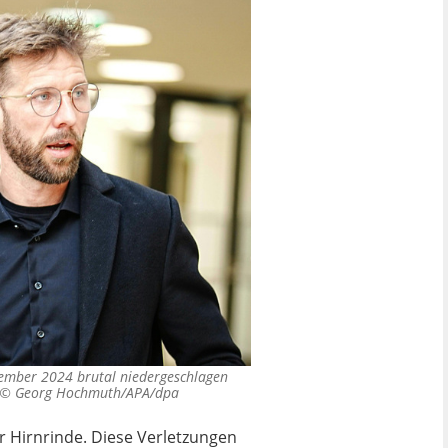
zember 2024 brutal niedergeschlagen
. ©
Georg Hochmuth/APA/dpa
r Hirnrinde. Diese Verletzungen