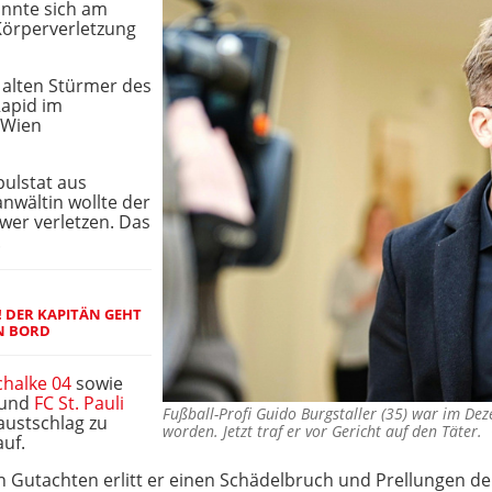
annte sich am
Körperverletzung
e alten Stürmer des
Rapid im
 Wien
pulstat aus
nwältin wollte der
hwer verletzen. Das
.
 DER KAPITÄN GEHT
N BORD
chalke 04
sowie
und
FC St. Pauli
Fußball-Profi Guido Burgstaller (35) war im De
austschlag zu
worden. Jetzt traf er vor Gericht auf den Täter
uf.
 Gutachten erlitt er einen Schädelbruch und Prellungen de