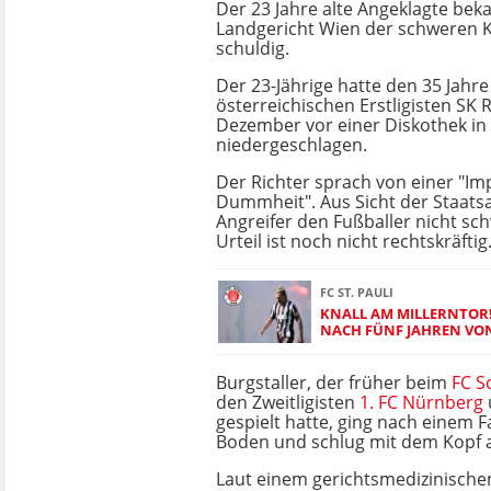
Der 23 Jahre alte Angeklagte bek
Landgericht Wien der schweren 
schuldig.
Der 23-Jährige hatte den 35 Jahr
österreichischen Erstligisten SK 
Dezember vor einer Diskothek in
niedergeschlagen.
Der Richter sprach von einer "Im
Dummheit". Aus Sicht der Staatsa
Angreifer den Fußballer nicht sc
Urteil ist noch nicht rechtskräftig
FC ST. PAULI
KNALL AM MILLERNTOR!
NACH FÜNF JAHREN VO
Burgstaller, der früher beim
FC S
den Zweitligisten
1. FC Nürnberg
gespielt hatte, ging nach einem F
Boden und schlug mit dem Kopf a
Laut einem gerichtsmedizinischen