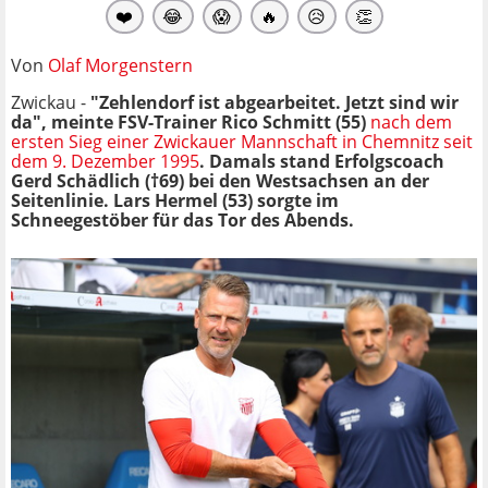
❤️
😂
😱
🔥
😥
👏
Von
Olaf Morgenstern
Zwickau -
"Zehlendorf ist abgearbeitet. Jetzt sind wir
da", meinte FSV-Trainer Rico Schmitt (55)
nach dem
ersten Sieg einer Zwickauer Mannschaft in Chemnitz seit
dem 9. Dezember 1995
. Damals stand Erfolgscoach
Gerd Schädlich (†69) bei den Westsachsen an der
Seitenlinie. Lars Hermel (53) sorgte im
Schneegestöber für das Tor des Abends.