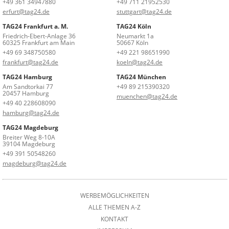
+49 361 34947880
+49 711 21952530
erfurt@tag24.de
stuttgart@tag24.de
TAG24 Frankfurt a. M.
TAG24 Köln
Friedrich-Ebert-Anlage 36
Neumarkt 1a
60325 Frankfurt am Main
50667 Köln
+49 69 348750580
+49 221 98651990
frankfurt@tag24.de
koeln@tag24.de
TAG24 Hamburg
TAG24 München
Am Sandtorkai 77
+49 89 215390320
20457 Hamburg
muenchen@tag24.de
+49 40 228608090
hamburg@tag24.de
TAG24 Magdeburg
Breiter Weg 8-10A
39104 Magdeburg
+49 391 50548260
magdeburg@tag24.de
WERBEMÖGLICHKEITEN
ALLE THEMEN A-Z
KONTAKT