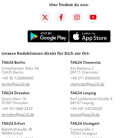
Hier findest du uns:
Unsere Redaktionen direkt für Dich vor Ort:
TAG24 Berlin
TAG24 Chemnitz
Schönhauser Allee 36
Am Rathaus 2
10435 Berlin
09111 Chemnitz
+49 30 120880900
+49 371 6906600
berlin@tag24.de
chemnitz@tag24.de
TAG24 Dresden
TAG24 Leipzig
Ostra-Allee 18
Karl-Liebknecht-Straße 8
01067 Dresden
04107 Leipzig
+49 351 888-2424
+49 341 24250430
dresden@tag24.de
leipzig@tag24.de
TAG24 Erfurt
TAG24 Stuttgart
Bahnhofstraße 38
Curiestraße 2
99084 Erfurt
70563 Stuttgart