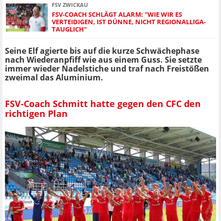
FSV ZWICKAU
FSV-COACH SCHLÄGT ALARM: "WIE WIR ES
VERTEIDIGEN, IST DÜNNE, NICHT REGIONALLIGA-
TAUGLICH"
Seine Elf agierte bis auf die kurze Schwächephase
nach Wiederanpfiff wie aus einem Guss. Sie setzte
immer wieder Nadelstiche und traf nach Freistößen
zweimal das Aluminium.
FSV-Coach Schmitt hatte gegen den CFC den
richtigen Plan