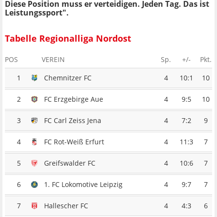
Diese Position muss er verteidigen. Jeden Tag. Das ist
Leistungssport".
Tabelle Regionalliga Nordost
POS
VEREIN
Sp.
+/-
Pkt.
1
Chemnitzer FC
4
10:1
10
2
FC Erzgebirge Aue
4
9:5
10
3
FC Carl Zeiss Jena
4
7:2
9
4
FC Rot-Weiß Erfurt
4
11:3
7
5
Greifswalder FC
4
10:6
7
6
1. FC Lokomotive Leipzig
4
9:7
7
7
Hallescher FC
4
4:3
6