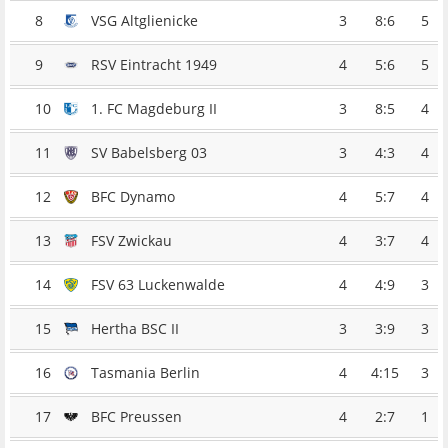
8
VSG Altglienicke
3
8:6
5
9
RSV Eintracht 1949
4
5:6
5
10
1. FC Magdeburg II
3
8:5
4
11
SV Babelsberg 03
3
4:3
4
12
BFC Dynamo
4
5:7
4
13
FSV Zwickau
4
3:7
4
14
FSV 63 Luckenwalde
4
4:9
3
15
Hertha BSC II
3
3:9
3
16
Tasmania Berlin
4
4:15
3
17
BFC Preussen
4
2:7
1