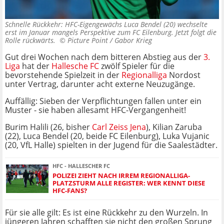
Schnelle Rückkehr: HFC-Eigengewächs Luca Bendel (20) wechselte
erst im Januar mangels Perspektive zum FC Eilenburg. Jetzt folgt die
Rolle rückwärts. ©
Picture Point / Gabor Krieg
Gut drei Wochen nach dem bitteren Abstieg aus der
3.
Liga
hat der
Hallesche FC
zwölf Spieler für die
bevorstehende Spielzeit in der
Regionalliga
Nordost
unter Vertrag, darunter acht externe Neuzugänge.
Auffällig: Sieben der Verpflichtungen fallen unter ein
Muster - sie haben allesamt HFC-Vergangenheit!
Burim Halili (26, bisher
Carl Zeiss Jena
), Kilian Zaruba
(22), Luca Bendel (20, beide FC Eilenburg), Luka Vujanic
(20, VfL Halle) spielten in der Jugend für die Saalestädter.
HFC - HALLESCHER FC
POLIZEI ZIEHT NACH IRREM REGIONALLIGA-
PLATZSTURM ALLE REGISTER: WER KENNT DIESE
HFC-FANS?
Für sie alle gilt: Es ist eine Rückkehr zu den Wurzeln. In
jüngeren Jahren schafften sie nicht den großen Sprung