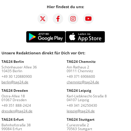
Hier findest du uns:
Unsere Redaktionen direkt für Dich vor Ort:
TAG24 Berlin
TAG24 Chemnitz
Schönhauser Allee 36
Am Rathaus 2
10435 Berlin
09111 Chemnitz
+49 30 120880900
+49 371 6906600
berlin@tag24.de
chemnitz@tag24.de
TAG24 Dresden
TAG24 Leipzig
Ostra-Allee 18
Karl-Liebknecht-Straße 8
01067 Dresden
04107 Leipzig
+49 351 888-2424
+49 341 24250430
dresden@tag24.de
leipzig@tag24.de
TAG24 Erfurt
TAG24 Stuttgart
Bahnhofstraße 38
Curiestraße 2
99084 Erfurt
70563 Stuttgart