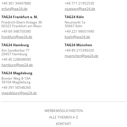
+49 361 34947880
+49 711 21952530
erfurt@tag24.de
stuttgart@tag24.de
TAG24 Frankfurt a. M.
TAG24 Köln
Friedrich-Ebert-Anlage 36
Neumarkt 1a
60325 Frankfurt am Main
50667 Köln
+49 69 348750580
+49 221 98651990
frankfurt@tag24.de
koeln@tag24.de
TAG24 Hamburg
TAG24 München
Am Sandtorkai 77
+49 89 215390320
20457 Hamburg
muenchen@tag24.de
+49 40 228608090
hamburg@tag24.de
TAG24 Magdeburg
Breiter Weg 8-10A
39104 Magdeburg
+49 391 50548260
magdeburg@tag24.de
WERBEMÖGLICHKEITEN
ALLE THEMEN A-Z
KONTAKT