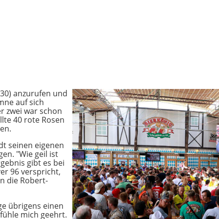
 (30) anzurufen und
mne auf sich
r zwei war schon
ollte 40 rote Rosen
en.
dt seinen eigenen
en. "Wie geil ist
rgebnis gibt es bei
r 96 verspricht,
n die Robert-
ge übrigens einen
 fühle mich geehrt.