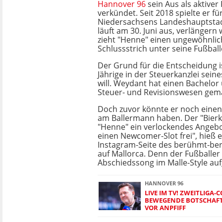
Hannover 96
sein Aus als aktiver 
verkündet. Seit 2018 spielte er f
Niedersachsens Landeshauptstadt
läuft am 30. Juni aus, verlängern w
zieht "Henne" einen ungewöhnlic
Schlussstrich unter seine Fußball
Der Grund für die Entscheidung is
Jährige in der Steuerkanzlei sein
will. Weydant hat einen Bachelor
Steuer- und Revisionswesen gem
Doch zuvor könnte er noch einen 
am Ballermann haben. Der "Bier
"Henne" ein verlockendes Angebo
einen Newcomer-Slot frei", hieß e
Instagram-Seite des berühmt-ber
auf Mallorca. Denn der Fußballer
Abschiedssong im Malle-Style a
HANNOVER 96
LIVE IM TV! ZWEITLIGA
BEWEGENDE BOTSCHAF
VOR ANPFIFF