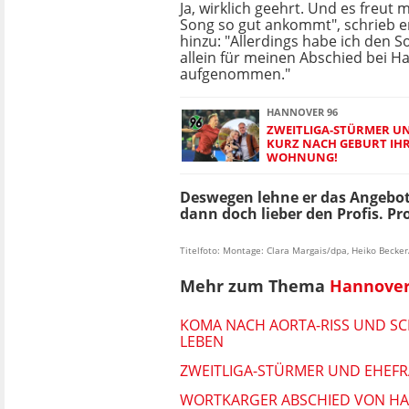
Ja, wirklich geehrt. Und es freut 
Song so gut ankommt", schrieb e
hinzu: "Allerdings habe ich den S
allein für meinen Abschied bei H
aufgenommen."
HANNOVER 96
ZWEITLIGA-STÜRMER UN
KURZ NACH GEBURT IHR
WOHNUNG!
Deswegen lehne er das Angebot
dann doch lieber den Profis. Pro
Titelfoto: Montage: Clara Margais/dpa, Heiko Becke
Mehr zum Thema
Hannover
KOMA NACH AORTA-RISS UND SC
LEBEN
ZWEITLIGA-STÜRMER UND EHEFR
WORTKARGER ABSCHIED VON HA