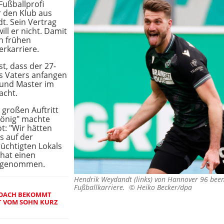
Fußballprofi
ür den Klub aus
. Sein Vertrag
ill er nicht. Damit
h frühen
erkarriere.
t, dass der 27-
es Vaters anfangen
 und Master im
acht.
großen Auftritt
könig" machte
t: "Wir hätten
s auf der
üchtigten Lokals
 hat einen
ufgenommen.
Hendrik Weydandt (links) von Hannover 96 bee
Fußballkarriere. ©
Heiko Becker/dpa
-COACH BEKOMMT
T VOM SOHN KURZ