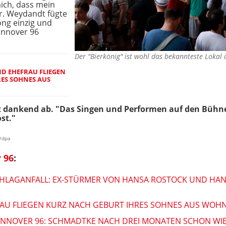
mich, dass mein
r. Weydandt fügte
ong einzig und
annover 96
Der "Bierkönig" ist wohl das bekannteste Lokal
D EHEFRAU FLIEGEN
ES SOHNES AUS
 dankend ab. "Das Singen und Performen auf den Bühne
st."
r/dpa
 96
:
HLAGANFALL: EX-STÜRMER VON HANSA ROSTOCK UND HAN
AU FLIEGEN KURZ NACH GEBURT IHRES SOHNES AUS WOH
NNOVER 96: SCHMADTKE NACH DREI MONATEN SCHON WI