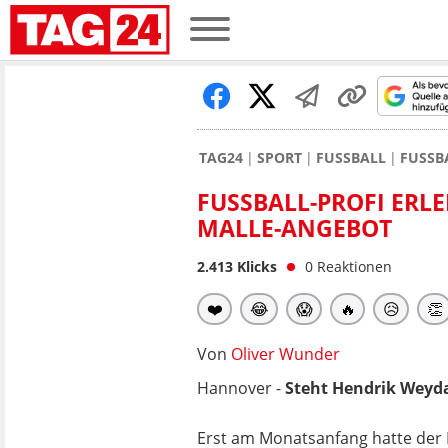
TAG24
SPORT
FUSSBALL
FUSSB
FUSSBALL-PROFI ERLE
ALLE-ANGEBOT
2.413
Klicks
0
Reaktionen
❤️
😂
😱
🔥
😥
👏
Von
Oliver Wunder
Hannover -
Steht Hendrik Weyda
Erst am Monatsanfang hatte der 