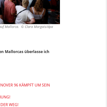
 auf Mallorca. ©
Clara Margais/dpa
n Mallorcas überlasse ich
NOVER 96 KÄMPFT UM SEIN
NUNG!
EDER WEG!