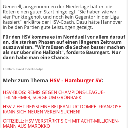
Generell, ausgenommen der Niederlage hätten die
Roten einen guten Start hingelegt. "Sie haben wie wir
vier Punkte geholt und noch kein Gegentor in der Liga
kassiert", erklärte der HSV-Coach. Dazu hätte Hannover
in beiden Partien gute Leistungen gezeigt.
Für den HSV komme es im Nordduell vor allem darauf
an, die starken Phasen auf einen längeren Zeitraum
auszuweiten. "Wir müssen die Sachen besser machen
als nur über eine Halbzeit", forderte Baumgart. Nur
dann habe man eine Chance.
Titelfoto: David Inderlied/dpa
Mehr zum Thema
HSV - Hamburger SV
:
HSV-BLOG: REMIS GEGEN CHAMPIONS-LEAGUE-
TEILNEHMER, SORGE UM GRÖNBAEK
HSV ZIEHT REISSLEINE BEI JEAN-LUC DOMPÉ: FRANZOSE K
ANN SICH NEUEN VEREIN SUCHEN!
OFFIZIELL: HSV VERSTÄRKT SICH MIT ACHT-MILLIONEN-
MANN AUS MAROKKO