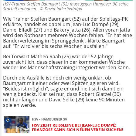
HSV-Trainer Steffen Baumgart (52) muss gegen Hannover 96 seine
Startelf umbauen. ©
David Inderlied/dpa
Wie Trainer Steffen Baumgart (52) auf der Spieltags-PK
erklärte, handelt es dabei um Jean-Luc Dompé (29),
Daniel Elfadli (27) und Bakery Jatta (26). Allen voran Jatta
wird den Rothosen mehrere Wochen fehlen. "Er hat eine
Bänderverletzung im Sprunggelenk", klärte Baumgart
auf. "Er wird vier bis sechs Wochen ausfallen."
Bei Torwart Matheo Raab (25) war der 52-Jährige
zuversichtlich, dass dieser in der kommenden Woche
wieder ins Mannschaftstraining integriert werden kann.
Durch die Ausfälle ist noch ein wenig unklar, ob
Baumgart mit einer oder zwei Spitzen agieren wird.
"Beides ist möglich", sagte er und hielt sich damit ein
wenig bedeckt. Klar sei nur, dass Robert Glatzel (30)
nicht anfangen und Davie Selke (29) keine 90 Minuten
spielen werde.
HSV - HAMBURGER SV
HSV ZIEHT REISSLEINE BEI JEAN-LUC DOMPÉ: F
RANZOSE KANN SICH NEUEN VEREIN SUCHEN!