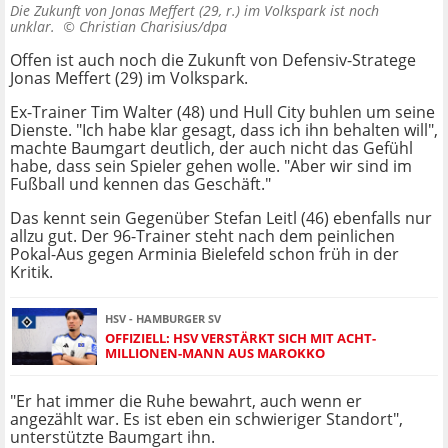
Die Zukunft von Jonas Meffert (29, r.) im Volkspark ist noch
unklar. ©
Christian Charisius/dpa
Offen ist auch noch die Zukunft von Defensiv-Stratege
Jonas Meffert (29) im Volkspark.
Ex-Trainer Tim Walter (48) und Hull City buhlen um seine
Dienste. "Ich habe klar gesagt, dass ich ihn behalten will",
machte Baumgart deutlich, der auch nicht das Gefühl
habe, dass sein Spieler gehen wolle. "Aber wir sind im
Fußball und kennen das Geschäft."
Das kennt sein Gegenüber Stefan Leitl (46) ebenfalls nur
allzu gut. Der 96-Trainer steht nach dem peinlichen
Pokal-Aus gegen Arminia Bielefeld schon früh in der
Kritik.
HSV - HAMBURGER SV
OFFIZIELL: HSV VERSTÄRKT SICH MIT ACHT-
MILLIONEN-MANN AUS MAROKKO
"Er hat immer die Ruhe bewahrt, auch wenn er
angezählt war. Es ist eben ein schwieriger Standort",
unterstützte Baumgart ihn.