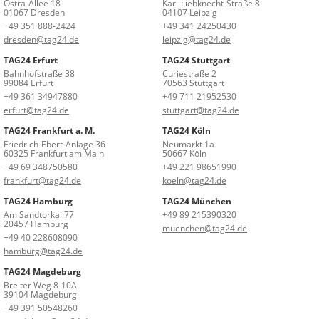
Ostra-Allee 18
Karl-Liebknecht-Straße 8
01067 Dresden
04107 Leipzig
+49 351 888-2424
+49 341 24250430
dresden@tag24.de
leipzig@tag24.de
TAG24 Erfurt
TAG24 Stuttgart
Bahnhofstraße 38
Curiestraße 2
99084 Erfurt
70563 Stuttgart
+49 361 34947880
+49 711 21952530
erfurt@tag24.de
stuttgart@tag24.de
TAG24 Frankfurt a. M.
TAG24 Köln
Friedrich-Ebert-Anlage 36
Neumarkt 1a
60325 Frankfurt am Main
50667 Köln
+49 69 348750580
+49 221 98651990
frankfurt@tag24.de
koeln@tag24.de
TAG24 Hamburg
TAG24 München
Am Sandtorkai 77
+49 89 215390320
20457 Hamburg
muenchen@tag24.de
+49 40 228608090
hamburg@tag24.de
TAG24 Magdeburg
Breiter Weg 8-10A
39104 Magdeburg
+49 391 50548260