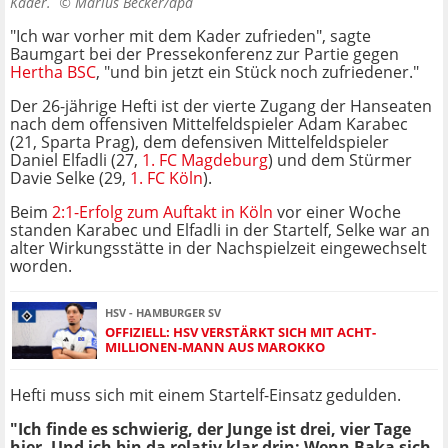
Kader. ©
Marius Becker/dpa
"Ich war vorher mit dem Kader zufrieden", sagte
Baumgart bei der Pressekonferenz zur Partie gegen
Hertha BSC
, "und bin jetzt ein Stück noch zufriedener."
Der 26-jährige Hefti ist der vierte Zugang der Hanseaten
nach dem offensiven Mittelfeldspieler Adam Karabec
(21, Sparta Prag), dem defensiven Mittelfeldspieler
Daniel Elfadli (27,
1. FC Magdeburg
) und dem Stürmer
Davie Selke (29,
1. FC Köln
).
Beim
2:1-Erfolg zum Auftakt in Köln
vor einer Woche
standen Karabec und Elfadli in der Startelf, Selke war an
alter Wirkungsstätte in der Nachspielzeit eingewechselt
worden.
HSV - HAMBURGER SV
OFFIZIELL: HSV VERSTÄRKT SICH MIT ACHT-
MILLIONEN-MANN AUS MAROKKO
Hefti muss sich mit einem Startelf-Einsatz gedulden.
"Ich finde es schwierig, der Junge ist drei, vier Tage
hier. Und ich bin da relativ klar drin: Wenn Baka sich