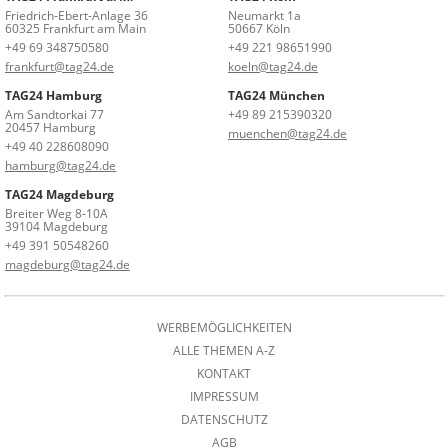
Friedrich-Ebert-Anlage 36
Neumarkt 1a
60325 Frankfurt am Main
50667 Köln
+49 69 348750580
+49 221 98651990
frankfurt@tag24.de
koeln@tag24.de
TAG24 Hamburg
TAG24 München
Am Sandtorkai 77
+49 89 215390320
20457 Hamburg
muenchen@tag24.de
+49 40 228608090
hamburg@tag24.de
TAG24 Magdeburg
Breiter Weg 8-10A
39104 Magdeburg
+49 391 50548260
magdeburg@tag24.de
WERBEMÖGLICHKEITEN
ALLE THEMEN A-Z
KONTAKT
IMPRESSUM
DATENSCHUTZ
AGB