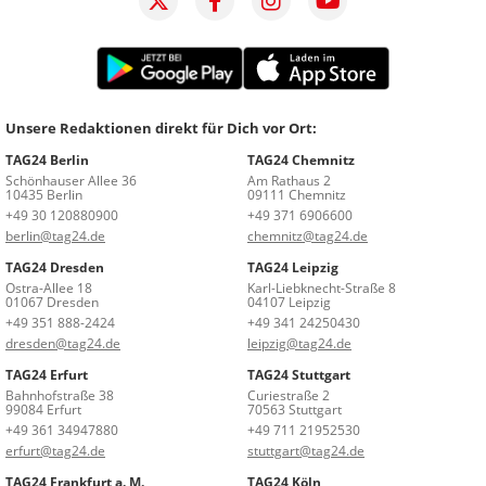
Unsere Redaktionen direkt für Dich vor Ort:
TAG24 Berlin
TAG24 Chemnitz
Schönhauser Allee 36
Am Rathaus 2
10435 Berlin
09111 Chemnitz
+49 30 120880900
+49 371 6906600
berlin@tag24.de
chemnitz@tag24.de
TAG24 Dresden
TAG24 Leipzig
Ostra-Allee 18
Karl-Liebknecht-Straße 8
01067 Dresden
04107 Leipzig
+49 351 888-2424
+49 341 24250430
dresden@tag24.de
leipzig@tag24.de
TAG24 Erfurt
TAG24 Stuttgart
Bahnhofstraße 38
Curiestraße 2
99084 Erfurt
70563 Stuttgart
+49 361 34947880
+49 711 21952530
erfurt@tag24.de
stuttgart@tag24.de
TAG24 Frankfurt a. M.
TAG24 Köln