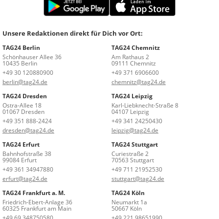
Unsere Redaktionen direkt für Dich vor Ort:
TAG24 Berlin
TAG24 Chemnitz
Schönhauser Allee 36
Am Rathaus 2
10435 Berlin
09111 Chemnitz
+49 30 120880900
+49 371 6906600
berlin@tag24.de
chemnitz@tag24.de
TAG24 Dresden
TAG24 Leipzig
Ostra-Allee 18
Karl-Liebknecht-Straße 8
01067 Dresden
04107 Leipzig
+49 351 888-2424
+49 341 24250430
dresden@tag24.de
leipzig@tag24.de
TAG24 Erfurt
TAG24 Stuttgart
Bahnhofstraße 38
Curiestraße 2
99084 Erfurt
70563 Stuttgart
+49 361 34947880
+49 711 21952530
erfurt@tag24.de
stuttgart@tag24.de
TAG24 Frankfurt a. M.
TAG24 Köln
Friedrich-Ebert-Anlage 36
Neumarkt 1a
60325 Frankfurt am Main
50667 Köln
+49 69 348750580
+49 221 98651990