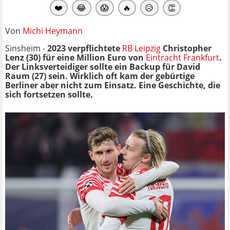
❤️
😂
😱
🔥
😥
👏
Von
Michi Heymann
Sinsheim -
2023 verpflichtete
RB Leipzig
Christopher
Lenz (30) für eine Million Euro von
Eintracht Frankfurt
.
Der Linksverteidiger sollte ein Backup für David
Raum (27) sein. Wirklich oft kam der gebürtige
Berliner aber nicht zum Einsatz. Eine Geschichte, die
sich fortsetzen sollte.