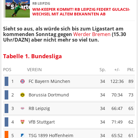
RB LEIPZIG
WM-KEEPER KOMMT! RB LEIPZIG FEDERT GULACSI-
WECHSEL MIT ALTEM BEKANNTEN AB
Sieht so aus, als würde sich bis zum Ligastart am
kommenden Sonntag gegen
Werder Bremen
(15.30
Uhr/DAZN) aber nicht mehr so viel tun.
Tabelle 1. Bundesliga
POS
VEREIN
Sp.
+/-
Pkt.
1
FC Bayern München
34
122:36
89
2
Borussia Dortmund
34
70:34
73
3
RB Leipzig
34
66:47
65
4
VfB Stuttgart
34
71:49
62
5
TSG 1899 Hoffenheim
34
65:52
61