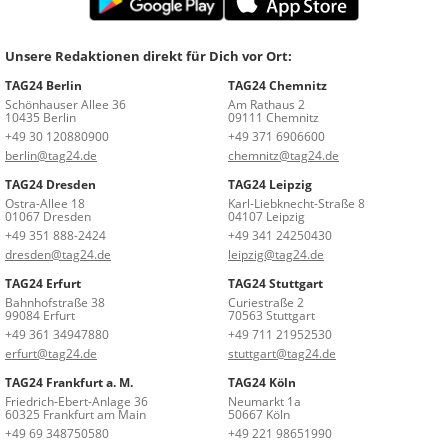
Unsere Redaktionen direkt für Dich vor Ort:
TAG24 Berlin
TAG24 Chemnitz
Schönhauser Allee 36
Am Rathaus 2
10435 Berlin
09111 Chemnitz
+49 30 120880900
+49 371 6906600
berlin@tag24.de
chemnitz@tag24.de
TAG24 Dresden
TAG24 Leipzig
Ostra-Allee 18
Karl-Liebknecht-Straße 8
01067 Dresden
04107 Leipzig
+49 351 888-2424
+49 341 24250430
dresden@tag24.de
leipzig@tag24.de
TAG24 Erfurt
TAG24 Stuttgart
Bahnhofstraße 38
Curiestraße 2
99084 Erfurt
70563 Stuttgart
+49 361 34947880
+49 711 21952530
erfurt@tag24.de
stuttgart@tag24.de
TAG24 Frankfurt a. M.
TAG24 Köln
Friedrich-Ebert-Anlage 36
Neumarkt 1a
60325 Frankfurt am Main
50667 Köln
+49 69 348750580
+49 221 98651990