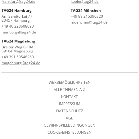
frankfurt@tag24.de
koeln@tag24.de
TAG24 Hamburg
TAG24 München
Am Sandtorkai 77
+49 89 215390320
20457 Hamburg
muenchen@tag24.de
+49 40 228608090
hamburg@tag24.de
TAG24 Magdeburg
Breiter Weg 8-10A
39104 Magdeburg
+49 391 50548260
magdeburg@tag24.de
WERBEMÖGLICHKEITEN
ALLE THEMEN A-Z
KONTAKT
IMPRESSUM
DATENSCHUTZ
AGB
GEWINNSPIELBEDINGUNGEN
COOKIE-EINSTELLUNGEN