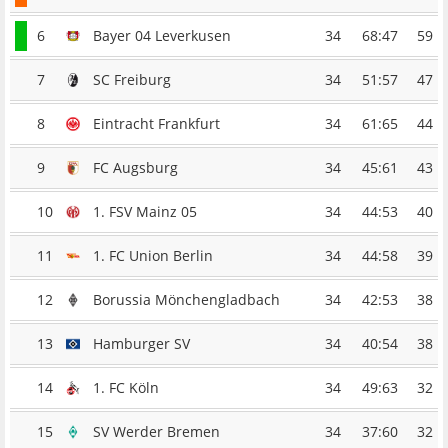
6
Bayer 04 Leverkusen
34
68:47
59
7
SC Freiburg
34
51:57
47
8
Eintracht Frankfurt
34
61:65
44
9
FC Augsburg
34
45:61
43
10
1. FSV Mainz 05
34
44:53
40
11
1. FC Union Berlin
34
44:58
39
12
Borussia Mönchengladbach
34
42:53
38
13
Hamburger SV
34
40:54
38
14
1. FC Köln
34
49:63
32
15
SV Werder Bremen
34
37:60
32