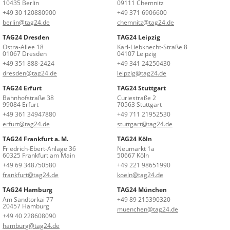
10435 Berlin
09111 Chemnitz
+49 30 120880900
+49 371 6906600
berlin@tag24.de
chemnitz@tag24.de
TAG24 Dresden
TAG24 Leipzig
Ostra-Allee 18
Karl-Liebknecht-Straße 8
01067 Dresden
04107 Leipzig
+49 351 888-2424
+49 341 24250430
dresden@tag24.de
leipzig@tag24.de
TAG24 Erfurt
TAG24 Stuttgart
Bahnhofstraße 38
Curiestraße 2
99084 Erfurt
70563 Stuttgart
+49 361 34947880
+49 711 21952530
erfurt@tag24.de
stuttgart@tag24.de
TAG24 Frankfurt a. M.
TAG24 Köln
Friedrich-Ebert-Anlage 36
Neumarkt 1a
60325 Frankfurt am Main
50667 Köln
+49 69 348750580
+49 221 98651990
frankfurt@tag24.de
koeln@tag24.de
TAG24 Hamburg
TAG24 München
Am Sandtorkai 77
+49 89 215390320
20457 Hamburg
muenchen@tag24.de
+49 40 228608090
hamburg@tag24.de