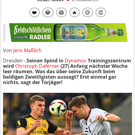
❤️
😂
😱
🔥
😥
👏
Von
Jens Maßlich
Dresden -
Seinen Spind in
Dynamos
Trainingszentrum
wird
Christoph Daferner
(27) Anfang nächster Woche
leer räumen. Was das über seine Zukunft beim
baldigen Zweitligisten aussagt? Erst einmal gar
nichts, sagt der Torjäger!