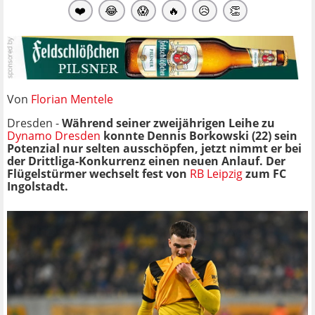
❤️
😂
😱
🔥
😥
👏
Von
Florian Mentele
Dresden -
Während seiner zweijährigen Leihe zu
Dynamo Dresden
konnte Dennis Borkowski (22) sein
Potenzial nur selten ausschöpfen, jetzt nimmt er bei
der Drittliga-Konkurrenz einen neuen Anlauf. Der
Flügelstürmer wechselt fest von
RB Leipzig
zum FC
Ingolstadt.