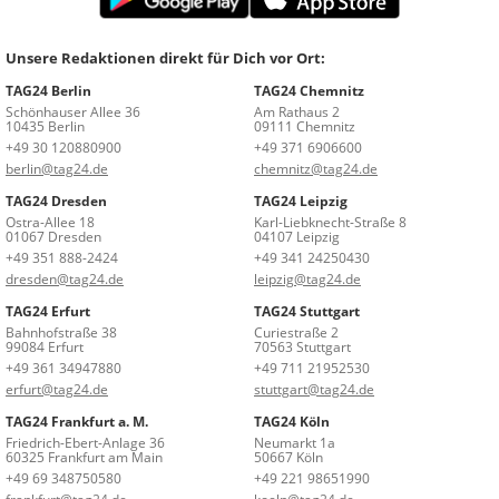
Unsere Redaktionen direkt für Dich vor Ort:
TAG24 Berlin
TAG24 Chemnitz
Schönhauser Allee 36
Am Rathaus 2
10435 Berlin
09111 Chemnitz
+49 30 120880900
+49 371 6906600
berlin@tag24.de
chemnitz@tag24.de
TAG24 Dresden
TAG24 Leipzig
Ostra-Allee 18
Karl-Liebknecht-Straße 8
01067 Dresden
04107 Leipzig
+49 351 888-2424
+49 341 24250430
dresden@tag24.de
leipzig@tag24.de
TAG24 Erfurt
TAG24 Stuttgart
Bahnhofstraße 38
Curiestraße 2
99084 Erfurt
70563 Stuttgart
+49 361 34947880
+49 711 21952530
erfurt@tag24.de
stuttgart@tag24.de
TAG24 Frankfurt a. M.
TAG24 Köln
Friedrich-Ebert-Anlage 36
Neumarkt 1a
60325 Frankfurt am Main
50667 Köln
+49 69 348750580
+49 221 98651990