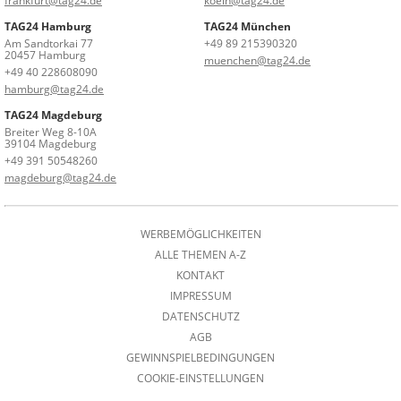
frankfurt@tag24.de
koeln@tag24.de
TAG24 Hamburg
TAG24 München
Am Sandtorkai 77
+49 89 215390320
20457 Hamburg
muenchen@tag24.de
+49 40 228608090
hamburg@tag24.de
TAG24 Magdeburg
Breiter Weg 8-10A
39104 Magdeburg
+49 391 50548260
magdeburg@tag24.de
WERBEMÖGLICHKEITEN
ALLE THEMEN A-Z
KONTAKT
IMPRESSUM
DATENSCHUTZ
AGB
GEWINNSPIELBEDINGUNGEN
COOKIE-EINSTELLUNGEN