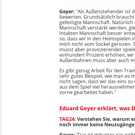
Geyer:
"Als Außenstehender ist d
bewerten. Grundsätzlich braucht
gefestigte Mannschaft. Natürlich
Mannschaft verstärkt werden, gle
intakten Mannschaft besser entwic
so, dass wir in den Heimspielen i
mich nicht vom Sockel gerissen. S
musst aber provozierender spiel
einhundert Prozent erhöhen, wir s
Außenbahnen muss aber auch 
Es gibt genug Arbeit für den Tra
sehr gutes Beispiel, wie man es ma
nicht sagen, dass wir das eins zu
aus dem Spiel viel herausnehmen f
vorne gearbeitet haben."
Eduard Geyer erklärt, was 
TAG24:
Verstehen Sie, warum es
noch immer keine Neuzugänge 
Geyer:
"Das ist mitunter gar nicht