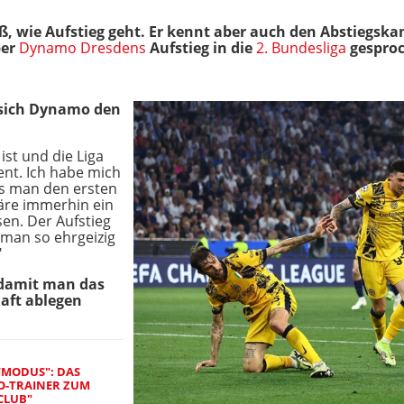
ß, wie Aufstieg geht. Er kennt aber auch den Abstiegsk
ber
Dynamo Dresdens
Aufstieg in die
2. Bundesliga
gesproc
 sich Dynamo den
st und die Liga
ient. Ich habe mich
ss man den ersten
wäre immerhin ein
en. Der Aufstieg
 man so ehrgeizig
"
 damit man das
aft ablegen
MODUS": DAS
O-TRAINER ZUM
CLUB"