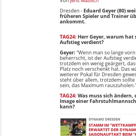
Von
Jens Maßlich
Dresden -
Eduard Geyer (80) wei
früheren Spieler und Trainer ü
ankommt.
TAG24:
Herr Geyer, warum hat
Aufstieg verdient?
Geyer:
"Wenn man so lange vorn i
beherrscht, ist der Aufstieg verd
trotzdem ein wenig geärgert, da
Platz noch verschenkt hat. Das 
weiterer Pokal für Dresden gewes
steht über allem, trotzdem sollte
sein, das Maximum rauszuholen.
TAG24:
Was muss sich ändern,
Image einer Fahrstuhlmannsch
kann?
DYNAMO DRESDEN
STAMM IM "WETTKAMPF
ERWARTET DER DYNAM
SAISONAUFTAKT BEIM "