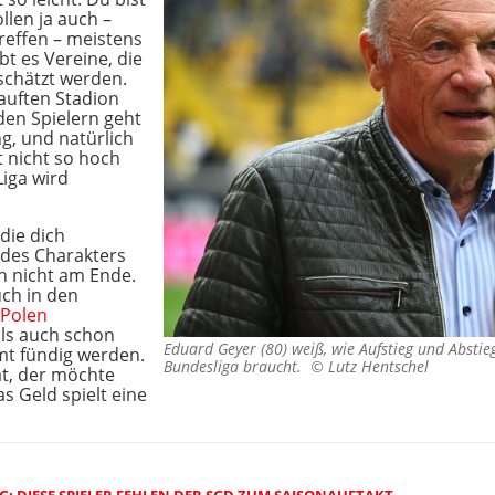
llen ja auch –
reffen – meistens
bt es Vereine, die
eschätzt werden.
uften Stadion
den Spielern geht
g, und natürlich
t nicht so hoch
Liga wird
 die dich
 des Charakters
ch nicht am Ende.
uch in den
Polen
ls auch schon
Eduard Geyer (80) weiß, wie Aufstieg und Abstie
t fündig werden.
Bundesliga braucht. ©
Lutz Hentschel
t, der möchte
 Geld spielt eine