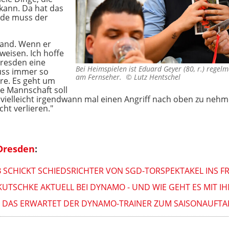
kann. Da hat das
nde muss der
land. Wenn er
weisen. Ich hoffe
Dresden eine
Bei Heimspielen ist Eduard Geyer (80, r.) regel
uss immer so
am Fernseher. ©
Lutz Hentschel
äre. Es geht um
e Mannschaft soll
um vielleicht irgendwann mal einen Angriff nach oben zu neh
cht verlieren."
Dresden
:
B SCHICKT SCHIEDSRICHTER VON SGD-TORSPEKTAKEL INS 
KUTSCHKE AKTUELL BEI DYNAMO - UND WIE GEHT ES MIT I
DAS ERWARTET DER DYNAMO-TRAINER ZUM SAISONAUFTAK