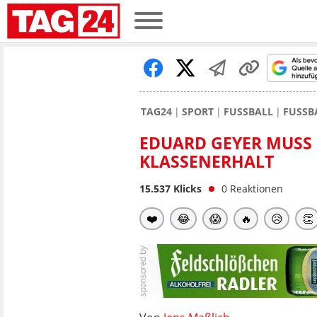
TAG24
SPORT
FUSSBALL
FUSSB
EDUARD GEYER MUSS 
KLASSENERHALT
15.537
Klicks
0
Reaktionen
❤️
😂
😱
🔥
😥
👏