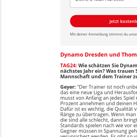
Jetzt kosten
Mit deiner Anmeldung stimmst du uns
Dynamo Dresden und Thoma
TAG24:
Wie schätzen Sie Dyna
nächstes Jahr ein? Was trauen S
Mannschaft und dem Trainer z
Geyer:
"Der Trainer ist noch unbel
das eine neue Liga und Herausfo
musst von Anfang an jedes Spiel
Prozent annehmen und deinen He
Dafür ist es wichtig, die Qualität 
Ränge zu übertragen. Wenn man 
die sind alle schlecht, dann bring
Standards spielen nach wie vor ei
Gegner müssen in Spannung geh
verunsichert werden. Es gibt so vi