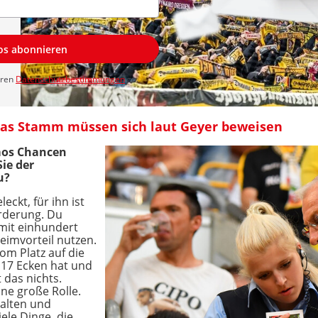
los abonnieren
eren
Datenschutzbestimmungen
zu.
s Stamm müssen sich laut Geyer beweisen
mos Chancen
ie der
u?
eckt, für ihn ist
rderung. Du
 mit einhundert
imvorteil nutzen.
vom Platz auf die
17 Ecken hat und
t das nichts.
ne große Rolle.
alten und
ele Dinge, die