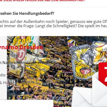
 DIESE SPIELER FEHLEN DER SGD ZUM SAISONAUFTAKT
 sehen Sie Handlungsbedarf?
echts auf der Außenbahn noch Spieler, genauso wie gute Of
ist immer die Frage: Langt die Schnelligkeit? Die spielt im he
Dynamo Dresden
 Nachrichten direkt in dein
 die SGD
 & Hintergrundinfos