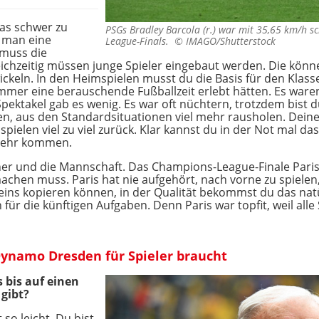
as schwer zu
PSGs Bradley Barcola (r.) war mit 35,65 km/h sc
 man eine
League-Finals. ©
IMAGO/Shutterstock
 muss die
ichzeitig müssen junge Spieler eingebaut werden. Die könne
keln. In den Heimspielen musst du die Basis für den Klasse
mmer eine berauschende Fußballzeit erlebt hätten. Es waren
pektakel gab es wenig. Es war oft nüchtern, trotzdem bist 
en, aus den Standardsituationen viel mehr rausholen. Dein
pielen viel zu viel zurück. Klar kannst du in der Not mal da
mehr kommen.
iner und die Mannschaft. Das Champions-League-Finale Paris
chen muss. Paris hat nie aufgehört, nach vorne zu spielen, w
 eins kopieren können, in der Qualität bekommst du das natü
ür die künftigen Aufgaben. Denn Paris war topfit, weil alle
Dynamo Dresden für Spieler braucht
 bis auf einen
gibt?
 so leicht. Du bist