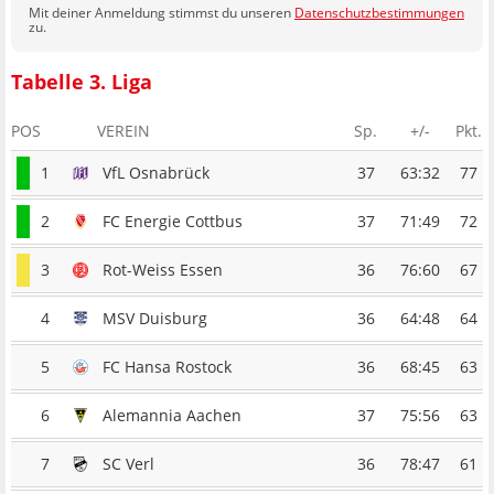
Mit deiner Anmeldung stimmst du unseren
Datenschutzbestimmungen
zu.
Tabelle 3. Liga
POS
VEREIN
Sp.
+/-
Pkt.
1
VfL Osnabrück
37
63:32
77
2
FC Energie Cottbus
37
71:49
72
3
Rot-Weiss Essen
36
76:60
67
4
MSV Duisburg
36
64:48
64
5
FC Hansa Rostock
36
68:45
63
6
Alemannia Aachen
37
75:56
63
7
SC Verl
36
78:47
61