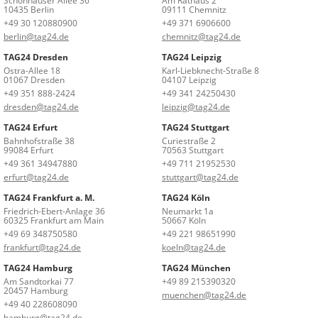
Schönhauser Allee 36
Am Rathaus 2
10435 Berlin
09111 Chemnitz
+49 30 120880900
+49 371 6906600
berlin@tag24.de
chemnitz@tag24.de
TAG24 Dresden
TAG24 Leipzig
Ostra-Allee 18
Karl-Liebknecht-Straße 8
01067 Dresden
04107 Leipzig
+49 351 888-2424
+49 341 24250430
dresden@tag24.de
leipzig@tag24.de
TAG24 Erfurt
TAG24 Stuttgart
Bahnhofstraße 38
Curiestraße 2
99084 Erfurt
70563 Stuttgart
+49 361 34947880
+49 711 21952530
erfurt@tag24.de
stuttgart@tag24.de
TAG24 Frankfurt a. M.
TAG24 Köln
Friedrich-Ebert-Anlage 36
Neumarkt 1a
60325 Frankfurt am Main
50667 Köln
+49 69 348750580
+49 221 98651990
frankfurt@tag24.de
koeln@tag24.de
TAG24 Hamburg
TAG24 München
Am Sandtorkai 77
+49 89 215390320
20457 Hamburg
muenchen@tag24.de
+49 40 228608090
hamburg@tag24.de