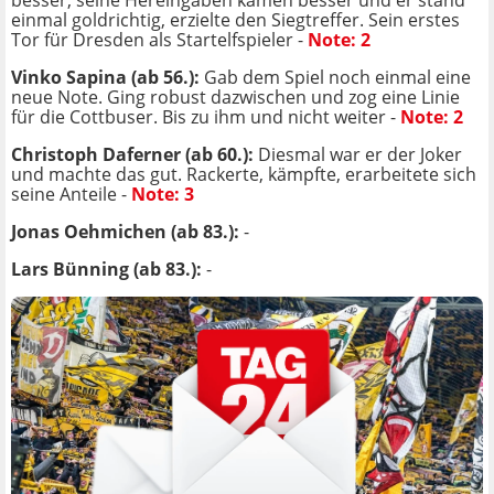
besser, seine Hereingaben kamen besser und er stand
einmal goldrichtig, erzielte den Siegtreffer. Sein erstes
Tor für Dresden als Startelfspieler -
Note: 2
Vinko Sapina (ab 56.):
Gab dem Spiel noch einmal eine
neue Note. Ging robust dazwischen und zog eine Linie
für die Cottbuser. Bis zu ihm und nicht weiter -
Note: 2
Christoph Daferner (ab 60.):
Diesmal war er der Joker
und machte das gut. Rackerte, kämpfte, erarbeitete sich
seine Anteile -
Note: 3
Jonas Oehmichen (ab 83.):
-
Lars Bünning (ab 83.):
-