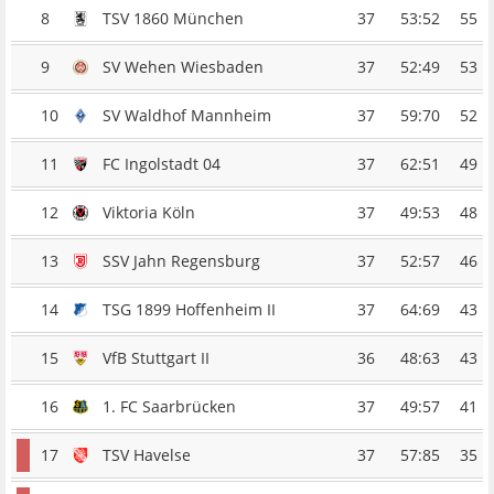
8
TSV 1860 München
37
53:52
55
9
SV Wehen Wiesbaden
37
52:49
53
10
SV Waldhof Mannheim
37
59:70
52
11
FC Ingolstadt 04
37
62:51
49
12
Viktoria Köln
37
49:53
48
13
SSV Jahn Regensburg
37
52:57
46
14
TSG 1899 Hoffenheim II
37
64:69
43
15
VfB Stuttgart II
36
48:63
43
16
1. FC Saarbrücken
37
49:57
41
17
TSV Havelse
37
57:85
35