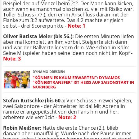
Beispiel der auf Menzel beim 2:2. Der Mann kann kicken,
auch wenn es manchmal bisschen zu viel mit Risiko war.
Toller Schuss (77.), den er im Anschluss daran mit der
Flanke zum 3:2 aufwertete. Das 4:2 machte er gleich
selbst - drei Scorerpunkte -
Note: 1
Oliver Batista Meier (bis 56.):
Die ersten Minuten liefen
aber mal komplett an ihm vorbei. Steigerte sich dann
und war der Ballverteiler vorn drin. Wie schon in Köln:
Seine Mitspieler haben seine Ideen noch nicht im Kopf -
Note: 3
DYNAMO DRESDEN
"KÖNNEN ES KAUM ERWARTEN": DYNAMOS
"KÖNIGSTRANSFER" IST HEISS AUF SAISONSTART IN N
ÜRNBERG
Stefan Kutschke (bis 60.):
Vier Schüsse in zwei Spielen,
zwei Saisontore - der Altmeister ist da! Mit Adrenalin
rannte er angepeitscht von den Fans hin und her,
arbeitete wie verrückt -
Note: 2
Robin Meißner:
Hatte die erste Chance (2.), blieb
danach aber unauffällig. Wurde nach der Pause immer