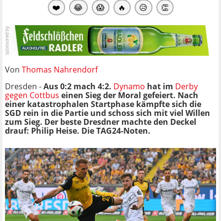
❤️
😂
😱
🔥
😥
👏
Von
Thomas Nahrendorf
Dresden -
Aus 0:2 mach 4:2.
Dynamo
hat im
Derby
gegen Cottbus
einen Sieg der Moral gefeiert. Nach
einer katastrophalen Startphase kämpfte sich die
SGD rein in die Partie und schoss sich mit viel Willen
zum Sieg. Der beste Dresdner machte den Deckel
drauf: Philip Heise. Die TAG24-Noten.