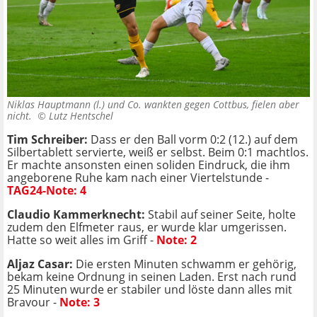
Niklas Hauptmann (l.) und Co. wankten gegen Cottbus, fielen aber
nicht. ©
Lutz Hentschel
Tim Schreiber:
Dass er den Ball vorm 0:2 (12.) auf dem
Silbertablett servierte, weiß er selbst. Beim 0:1 machtlos.
Er machte ansonsten einen soliden Eindruck, die ihm
angeborene Ruhe kam nach einer Viertelstunde -
TAG24-Note: 4
Claudio Kammerknecht:
Stabil auf seiner Seite, holte
zudem den Elfmeter raus, er wurde klar umgerissen.
Hatte so weit alles im Griff -
Note: 2
Aljaz Casar:
Die ersten Minuten schwamm er gehörig,
bekam keine Ordnung in seinen Laden. Erst nach rund
25 Minuten wurde er stabiler und löste dann alles mit
Bravour -
Note: 3