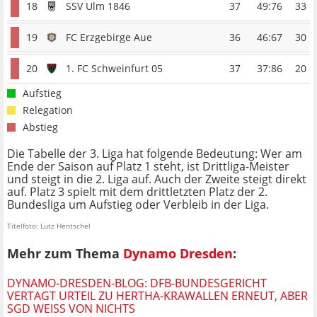
18
SSV Ulm 1846
37
49:76
33
19
FC Erzgebirge Aue
36
46:67
30
20
1. FC Schweinfurt 05
37
37:86
20
Aufstieg
Relegation
Abstieg
Die Tabelle der 3. Liga hat folgende Bedeutung: Wer am
Ende der Saison auf Platz 1 steht, ist Drittliga-Meister
und steigt in die 2. Liga auf. Auch der Zweite steigt direkt
auf. Platz 3 spielt mit dem drittletzten Platz der 2.
Bundesliga um Aufstieg oder Verbleib in der Liga.
Titelfoto: Lutz Hentschel
Mehr zum Thema
Dynamo Dresden
:
DYNAMO-DRESDEN-BLOG: DFB-BUNDESGERICHT
VERTAGT URTEIL ZU HERTHA-KRAWALLEN ERNEUT, ABER
SGD WEISS VON NICHTS