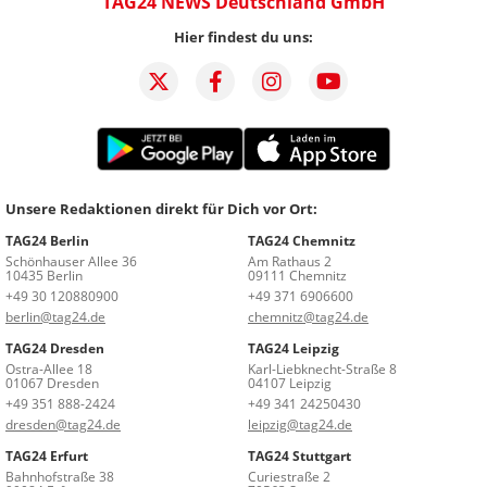
TAG24 NEWS Deutschland GmbH
Hier findest du uns:
Unsere Redaktionen direkt für Dich vor Ort:
TAG24 Berlin
TAG24 Chemnitz
Schönhauser Allee 36
Am Rathaus 2
10435 Berlin
09111 Chemnitz
+49 30 120880900
+49 371 6906600
berlin@tag24.de
chemnitz@tag24.de
TAG24 Dresden
TAG24 Leipzig
Ostra-Allee 18
Karl-Liebknecht-Straße 8
01067 Dresden
04107 Leipzig
+49 351 888-2424
+49 341 24250430
dresden@tag24.de
leipzig@tag24.de
TAG24 Erfurt
TAG24 Stuttgart
Bahnhofstraße 38
Curiestraße 2