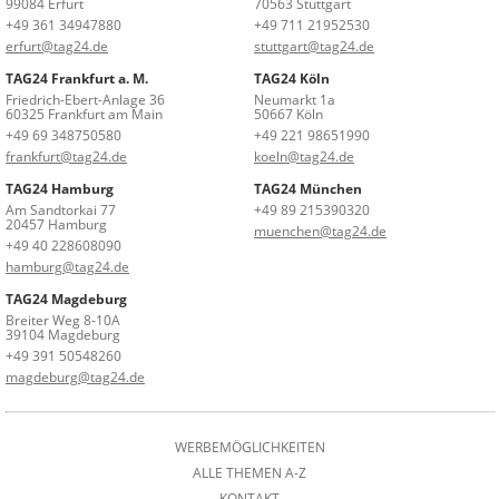
99084 Erfurt
70563 Stuttgart
+49 361 34947880
+49 711 21952530
erfurt@tag24.de
stuttgart@tag24.de
TAG24 Frankfurt a. M.
TAG24 Köln
Friedrich-Ebert-Anlage 36
Neumarkt 1a
60325 Frankfurt am Main
50667 Köln
+49 69 348750580
+49 221 98651990
frankfurt@tag24.de
koeln@tag24.de
TAG24 Hamburg
TAG24 München
Am Sandtorkai 77
+49 89 215390320
20457 Hamburg
muenchen@tag24.de
+49 40 228608090
hamburg@tag24.de
TAG24 Magdeburg
Breiter Weg 8-10A
39104 Magdeburg
+49 391 50548260
magdeburg@tag24.de
WERBEMÖGLICHKEITEN
ALLE THEMEN A-Z
KONTAKT