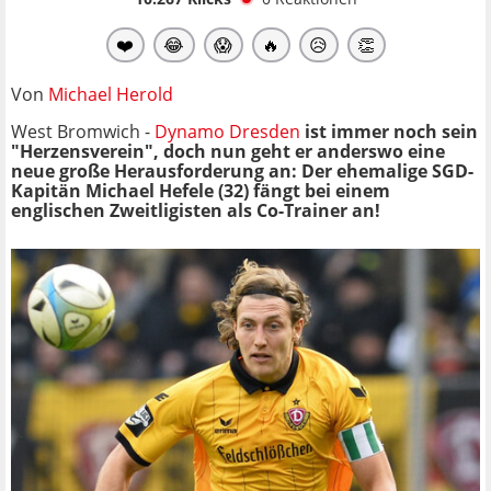
❤️
😂
😱
🔥
😥
👏
Von
Michael Herold
West Bromwich -
Dynamo Dresden
ist immer noch sein
"Herzensverein", doch nun geht er anderswo eine
neue große Herausforderung an: Der ehemalige SGD-
Kapitän Michael Hefele (32) fängt bei einem
englischen Zweitligisten als Co-Trainer an!