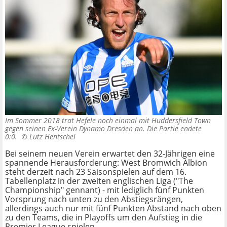
Im Sommer 2018 trat Hefele noch einmal mit Huddersfield Town
gegen seinen Ex-Verein Dynamo Dresden an. Die Partie endete
0:0. ©
Lutz Hentschel
Bei seinem neuen Verein erwartet den 32-Jährigen eine
spannende Herausforderung: West Bromwich Albion
steht derzeit nach 23 Saisonspielen auf dem 16.
Tabellenplatz in der zweiten englischen Liga ("The
Championship" gennant) - mit lediglich fünf Punkten
Vorsprung nach unten zu den Abstiegsrängen,
allerdings auch nur mit fünf Punkten Abstand nach oben
zu den Teams, die in Playoffs um den Aufstieg in die
Premier League spielen.