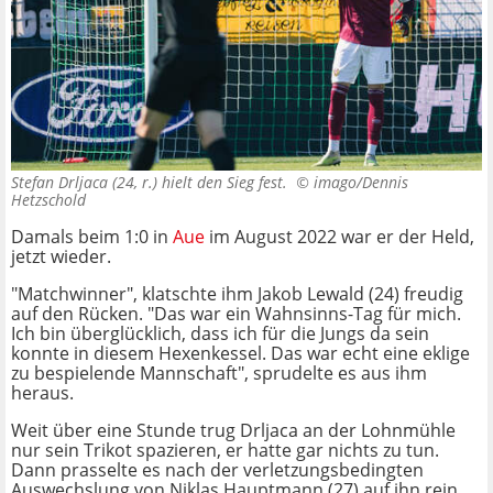
Stefan Drljaca (24, r.) hielt den Sieg fest. ©
imago/Dennis
Hetzschold
Damals beim 1:0 in
Aue
im August 2022 war er der Held,
jetzt wieder.
"Matchwinner", klatschte ihm Jakob Lewald (24) freudig
auf den Rücken. "Das war ein Wahnsinns-Tag für mich.
Ich bin überglücklich, dass ich für die Jungs da sein
konnte in diesem Hexenkessel. Das war echt eine eklige
zu bespielende Mannschaft", sprudelte es aus ihm
heraus.
Weit über eine Stunde trug Drljaca an der Lohnmühle
nur sein Trikot spazieren, er hatte gar nichts zu tun.
Dann prasselte es nach der verletzungsbedingten
Auswechslung von Niklas Hauptmann (27) auf ihn rein.