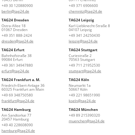
+49 30 120880900
+49 371 6906600
berlin@tag24.de
chemnitz@tag24.de
TAG24 Dresden
TAG24 Leipzig
Ostra-Allee 18
Karl-Liebknecht-Straße 8
01067 Dresden
04107 Leipzig
+49 351 888-2424
+49 341 24250430
dresden@tag24.de
leipzig@tag24.de
TAG24 Erfurt
TAG24 Stuttgart
Bahnhofstraße 38
Curiestraße 2
99084 Erfurt
70563 Stuttgart
+49 361 34947880
+49 711 21952530
erfurt@tag24.de
stuttgart@tag24.de
TAG24 Frankfurt a. M.
TAG24 Köln
Friedrich-Ebert-Anlage 36
Neumarkt 1a
60325 Frankfurt am Main
50667 Köln
+49 69 348750580
+49 221 98651990
frankfurt@tag24.de
koeln@tag24.de
TAG24 Hamburg
TAG24 München
Am Sandtorkai 77
+49 89 215390320
20457 Hamburg
muenchen@tag24.de
+49 40 228608090
hamburg@tag24.de