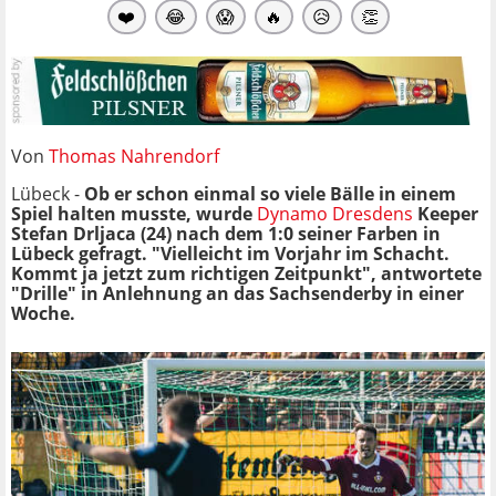
❤️
😂
😱
🔥
😥
👏
Von
Thomas Nahrendorf
Lübeck -
Ob er schon einmal so viele Bälle in einem
Spiel halten musste, wurde
Dynamo Dresdens
Keeper
Stefan Drljaca (24) nach dem 1:0 seiner Farben in
Lübeck gefragt. "Vielleicht im Vorjahr im Schacht.
Kommt ja jetzt zum richtigen Zeitpunkt", antwortete
"Drille" in Anlehnung an das Sachsenderby in einer
Woche.