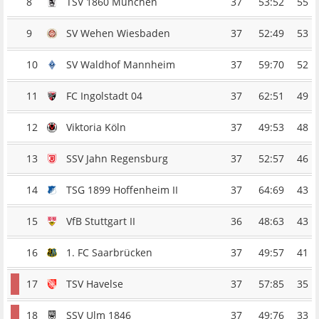
8
TSV 1860 München
37
53:52
55
9
SV Wehen Wiesbaden
37
52:49
53
10
SV Waldhof Mannheim
37
59:70
52
11
FC Ingolstadt 04
37
62:51
49
12
Viktoria Köln
37
49:53
48
13
SSV Jahn Regensburg
37
52:57
46
14
TSG 1899 Hoffenheim II
37
64:69
43
15
VfB Stuttgart II
36
48:63
43
16
1. FC Saarbrücken
37
49:57
41
17
TSV Havelse
37
57:85
35
18
SSV Ulm 1846
37
49:76
33