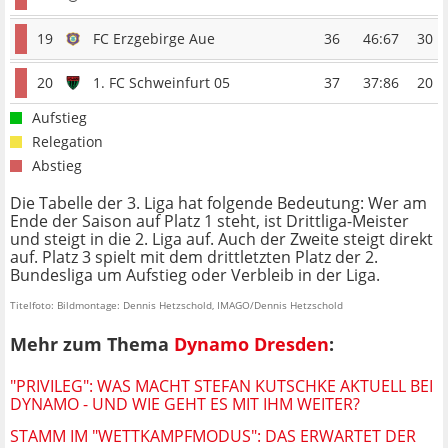
19
FC Erzgebirge Aue
36
46:67
30
20
1. FC Schweinfurt 05
37
37:86
20
Aufstieg
Relegation
Abstieg
Die Tabelle der 3. Liga hat folgende Bedeutung: Wer am
Ende der Saison auf Platz 1 steht, ist Drittliga-Meister
und steigt in die 2. Liga auf. Auch der Zweite steigt direkt
auf. Platz 3 spielt mit dem drittletzten Platz der 2.
Bundesliga um Aufstieg oder Verbleib in der Liga.
Titelfoto: Bildmontage: Dennis Hetzschold, IMAGO/Dennis Hetzschold
Mehr zum Thema
Dynamo Dresden
:
"PRIVILEG": WAS MACHT STEFAN KUTSCHKE AKTUELL BEI
DYNAMO - UND WIE GEHT ES MIT IHM WEITER?
STAMM IM "WETTKAMPFMODUS": DAS ERWARTET DER