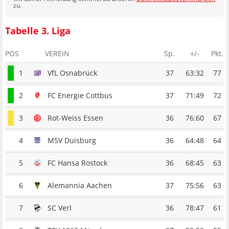
zu.
Tabelle 3. Liga
POS
VEREIN
Sp.
+/-
Pkt.
1
VfL Osnabrück
37
63:32
77
2
FC Energie Cottbus
37
71:49
72
3
Rot-Weiss Essen
36
76:60
67
4
MSV Duisburg
36
64:48
64
5
FC Hansa Rostock
36
68:45
63
6
Alemannia Aachen
37
75:56
63
7
SC Verl
36
78:47
61