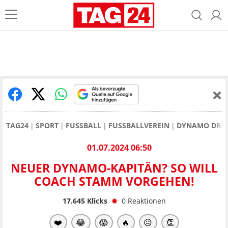
TAG24
SPORT
FUSSBALL
FUSSBALLVEREIN
DYNAMO DRE
01.07.2024 06:50
NEUER DYNAMO-KAPITÄN? SO WILL
COACH STAMM VORGEHEN!
17.645
Klicks
0
Reaktionen
❤️
😂
😱
🔥
😥
👏