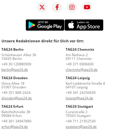
Unsere Redaktionen direkt für Dich vor Ort:
TAG24 Berlin
TAG24 Chemnitz
Schönhauser Allee 36
Am Rathaus 2
10435 Berlin
09111 Chemnitz
+49 30 120880900
+49 371 6906600
berlin@tag24.de
chemnitz@tag24.de
TAG24 Dresden
TAG24 Leipzig
Ostra-Allee 18
Karl-Liebknecht-Straße 8
01067 Dresden
04107 Leipzig
+49 351 888-2424
+49 341 24250430
dresden@tag24.de
leipzig@tag24.de
TAG24 Erfurt
TAG24 Stuttgart
Bahnhofstraße 38
Curiestraße 2
99084 Erfurt
70563 Stuttgart
+49 361 34947880
+49 711 21952530
erfurt@tag24.de
stuttgart@tag24.de