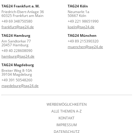
TAG24 Frankfurt a. M.
TAG24 Köln
Friedrich-Ebert-Anlage 36
Neumarkt 1a
60325 Frankfurt am Main
50667 Köln
+49 69 348750580
+49 221 98651990
frankfurt@tag24.de
koeln@tag24.de
TAG24 Hamburg
TAG24 München
Am Sandtorkai 77
+49 89 215390320
20457 Hamburg
muenchen@tag24.de
+49 40 228608090
hamburg@tag24.de
TAG24 Magdeburg
Breiter Weg 8-10A
39104 Magdeburg
+49 391 50548260
magdeburg@tag24.de
WERBEMÖGLICHKEITEN
ALLE THEMEN A-Z
KONTAKT
IMPRESSUM
DATENSCHUTZ