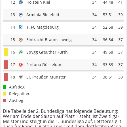
12
Holstein Kiel
34
44:48
41
13
Arminia Bielefeld
34
53:51
39
14
1. FC Magdeburg
34
52:58
39
15
Eintracht Braunschweig
34
36:54
37
16
SpVgg Greuther Fürth
34
49:68
37
17
Fortuna Düsseldorf
34
33:53
37
18
SC Preußen Münster
34
38:61
30
Aufstieg
Relegation
Abstieg
Die Tabelle der 2. Bundesliga hat folgende Bedeutung:
Wer am Ende der Saison auf Platz 1 steht, ist Zweitliga-
Meister und steigt in die 1. Bundesliga auf. Letzteres gilt
auch für Rang 2. Platz 3 spielt mit dem drittletzten Rang