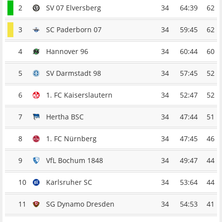
2
SV 07 Elversberg
34
64:39
62
3
SC Paderborn 07
34
59:45
62
4
Hannover 96
34
60:44
60
5
SV Darmstadt 98
34
57:45
52
6
1. FC Kaiserslautern
34
52:47
52
7
Hertha BSC
34
47:44
51
8
1. FC Nürnberg
34
47:45
46
9
VfL Bochum 1848
34
49:47
44
10
Karlsruher SC
34
53:64
44
11
SG Dynamo Dresden
34
54:53
41