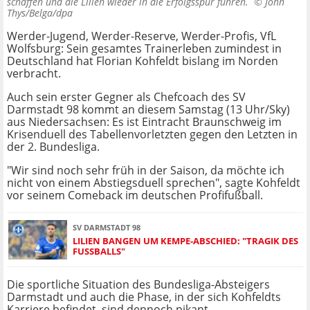
schaffen und die Lilien wieder in die Erfolgsspur führen. ©
John
Thys/Belga/dpa
Werder-Jugend, Werder-Reserve, Werder-Profis, VfL
Wolfsburg: Sein gesamtes Trainerleben zumindest in
Deutschland hat Florian Kohfeldt bislang im Norden
verbracht.
Auch sein erster Gegner als Chefcoach des SV
Darmstadt 98 kommt an diesem Samstag (13 Uhr/Sky)
aus Niedersachsen: Es ist Eintracht Braunschweig im
Krisenduell des Tabellenvorletzten gegen den Letzten in
der 2. Bundesliga.
"Wir sind noch sehr früh in der Saison, da möchte ich
nicht von einem Abstiegsduell sprechen", sagte Kohfeldt
vor seinem Comeback im deutschen Profifußball.
SV DARMSTADT 98
LILIEN BANGEN UM KEMPE-ABSCHIED: "TRAGIK DES
FUSSBALLS"
Die sportliche Situation des Bundesliga-Absteigers
Darmstadt und auch die Phase, in der sich Kohfeldts
Karriere befindet, sind dennoch pikant.