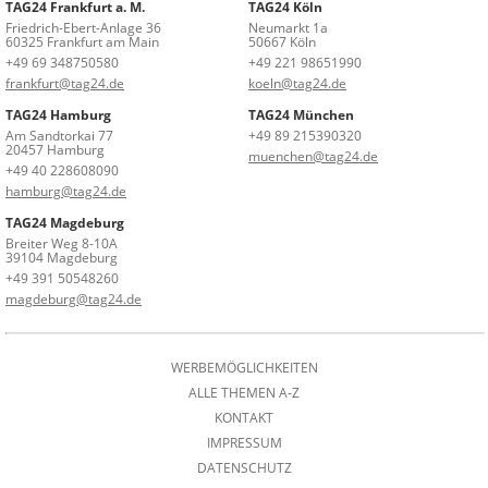
TAG24 Frankfurt a. M.
TAG24 Köln
Friedrich-Ebert-Anlage 36
Neumarkt 1a
60325 Frankfurt am Main
50667 Köln
+49 69 348750580
+49 221 98651990
frankfurt@tag24.de
koeln@tag24.de
TAG24 Hamburg
TAG24 München
Am Sandtorkai 77
+49 89 215390320
20457 Hamburg
muenchen@tag24.de
+49 40 228608090
hamburg@tag24.de
TAG24 Magdeburg
Breiter Weg 8-10A
39104 Magdeburg
+49 391 50548260
magdeburg@tag24.de
WERBEMÖGLICHKEITEN
ALLE THEMEN A-Z
KONTAKT
IMPRESSUM
DATENSCHUTZ