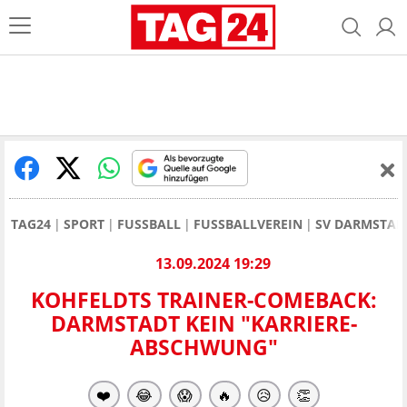
TAG24
SPORT
FUSSBALL
FUSSBALLVEREIN
SV DARMSTAD
13.09.2024 19:29
KOHFELDTS TRAINER-COMEBACK:
DARMSTADT KEIN "KARRIERE-
ABSCHWUNG"
❤️
😂
😱
🔥
😥
👏