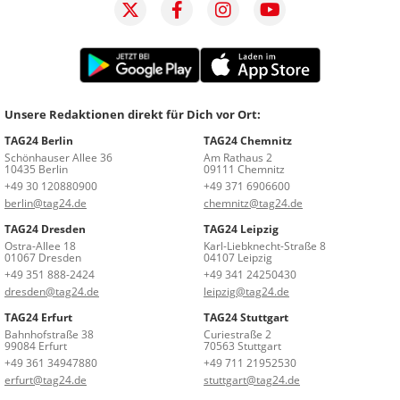
Unsere Redaktionen direkt für Dich vor Ort:
TAG24 Berlin
TAG24 Chemnitz
Schönhauser Allee 36
Am Rathaus 2
10435 Berlin
09111 Chemnitz
+49 30 120880900
+49 371 6906600
berlin@tag24.de
chemnitz@tag24.de
TAG24 Dresden
TAG24 Leipzig
Ostra-Allee 18
Karl-Liebknecht-Straße 8
01067 Dresden
04107 Leipzig
+49 351 888-2424
+49 341 24250430
dresden@tag24.de
leipzig@tag24.de
TAG24 Erfurt
TAG24 Stuttgart
Bahnhofstraße 38
Curiestraße 2
99084 Erfurt
70563 Stuttgart
+49 361 34947880
+49 711 21952530
erfurt@tag24.de
stuttgart@tag24.de