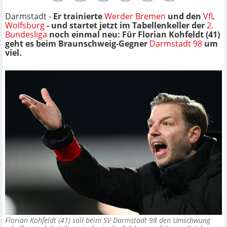
Darmstadt -
Er trainierte
Werder Bremen
und den
VfL
Wolfsburg
- und startet jetzt im Tabellenkeller der
2.
Bundesliga
noch einmal neu: Für Florian Kohfeldt (41)
geht es beim Braunschweig-Gegner
Darmstadt 98
um
viel.
Florian Kohfeldt (41) soll beim SV Darmstadt 98 den Umschwung