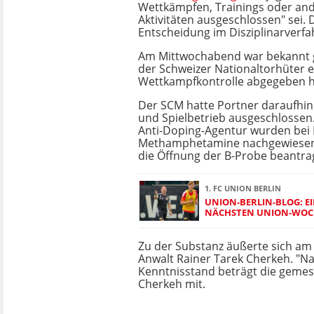
Wettkämpfen, Trainings oder and
Aktivitäten ausgeschlossen" sei. Di
Entscheidung im Disziplinarverfah
Am Mittwochabend war bekannt 
der Schweizer Nationaltorhüter e
Wettkampfkontrolle abgegeben h
Der SCM hatte Portner daraufhin
und Spielbetrieb ausgeschlossen.
Anti-Doping-Agentur wurden bei
Methamphetamine nachgewiesen.
die Öffnung der B-Probe beantra
1. FC UNION BERLIN
UNION-BERLIN-BLOG: EI
NÄCHSTEN UNION-WO
Zu der Substanz äußerte sich a
Anwalt Rainer Tarek Cherkeh. "N
Kenntnisstand beträgt die gemess
Cherkeh mit.