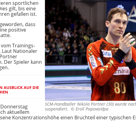
eren sportlichen
es gilt, bis eine
ren gefallen ist.
geworden, dass
ine positive
atte.
 vom Trainings-
 Laut Nationaler
 Portner
 Der Spieler kann
gen.
N AUSBLICK AUF DIE
CHEN
SCM-Handballer Nikola Portner (30) wurde nach
m Donnerstag
suspendiert. ©
Eroll Popova/dpa
ach aktuellem
ene Konzentrationshöhe einen Bruchteil einer typischen Ei