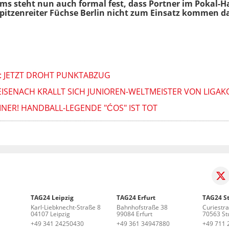
ms steht nun auch formal fest, dass Portner im Pokal-H
pitzenreiter Füchse Berlin nicht zum Einsatz kommen da
GA: JETZT DROHT PUNKTABZUG
EISENACH KRALLT SICH JUNIOREN-WELTMEISTER VON LIGA
NER! HANDBALL-LEGENDE "ĆOS" IST TOT
TAG24 Leipzig
TAG24 Erfurt
TAG24 St
Karl-Liebknecht-Straße 8
Bahnhofstraße 38
Curiestr
04107 Leipzig
99084 Erfurt
70563 Stu
+49 341 24250430
+49 361 34947880
+49 711 