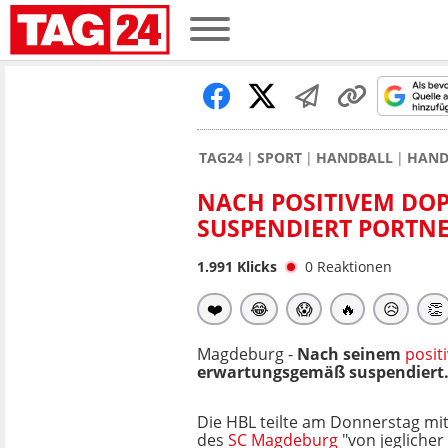
TAG24
SPORT
HANDBALL
HAND
NACH POSITIVEM DOP
SUSPENDIERT PORTNE
1.991
Klicks
0
Reaktionen
❤️
😂
😱
🔥
😥
👏
Magdeburg -
Nach seinem
posit
erwartungsgemäß suspendiert
Die HBL teilte am Donnerstag mit
des
SC Magdeburg
"von jeglicher