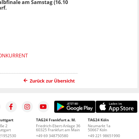
albfinale am Samstag (16.10
rf.
KONKURRENT
Zurück zur Übersicht
uttgart
TAG24 Frankfurt a. M.
TAG24 Köln
aße 2
Friedrich-Ebert-Anlage 36
Neumarkt 1a
ttgart
60325 Frankfurt am Main
50667 Köln
21952530
+49 69 348750580
+49 221 98651990