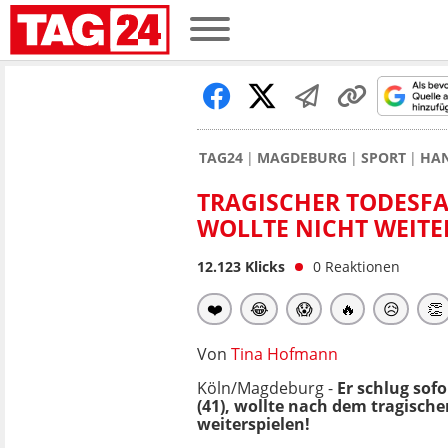
TAG24
MAGDEBURG
SPORT
HA
TRAGISCHER TODESF
WOLLTE NICHT WEITE
12.123
Klicks
0
Reaktionen
❤️
😂
😱
🔥
😥
👏
Von
Tina Hofmann
Köln/Magdeburg -
Er schlug sof
(41), wollte nach dem tragisch
weiterspielen!