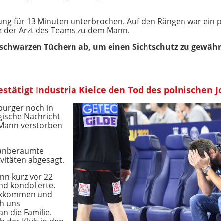
ung für 13 Minuten unterbrochen. Auf den Rängen war ein po
e der Arzt des Teams zu dem Mann.
t schwarzen Tüchern ab, um einen Sichtschutz zu gewähr
estätigt Industria Kielce den Tod des polnischen 
eburger noch in
gische Nachricht
 Mann verstorben
 anberaumte
vitäten abgesagt.
nn kurz vor 22
nd kondolierte.
ückkommen und
ch uns
an die Familie.