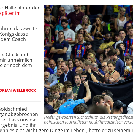
er Halle hinter der
später im
ahren das zweite
 Königsklasse
r dem Coach
he Glück und
 mir unheimlich
gte er nach dem
FLORIAN WELLBROCK
D
 Goldschmied
 sogar abgebrochen
Helfer gewährten Sichtschutz, als Rettungsdiens
tte. "Lass uns das
polnischen Journalisten notfallmedizinisch ver
rgebnis, und ihr
nn es gibt wichtigere Dinge im Leben", hatte er zu seinem 