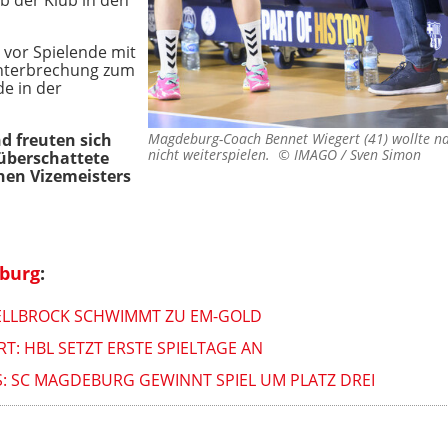
eb der Klub in den
 vor Spielende mit
Unterbrechung zum
e in der
nd freuten sich
Magdeburg-Coach Bennet Wiegert (41) wollte na
nicht weiterspielen. ©
IMAGO / Sven Simon
 überschattete
hen Vizemeisters
burg
:
 WELLBROCK SCHWIMMT ZU EM-GOLD
: HBL SETZT ERSTE SPIELTAGE AN
 SC MAGDEBURG GEWINNT SPIEL UM PLATZ DREI