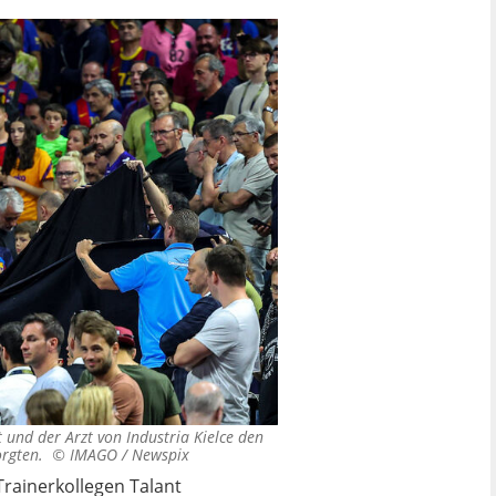
t und der Arzt von Industria Kielce den
sorgten. ©
IMAGO / Newspix
Trainerkollegen Talant