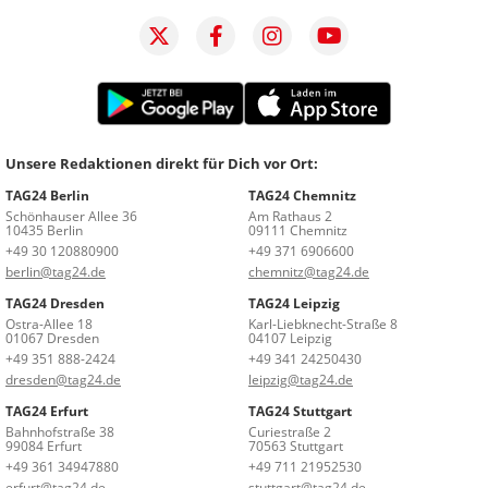
Unsere Redaktionen direkt für Dich vor Ort:
TAG24 Berlin
TAG24 Chemnitz
Schönhauser Allee 36
Am Rathaus 2
10435 Berlin
09111 Chemnitz
+49 30 120880900
+49 371 6906600
berlin@tag24.de
chemnitz@tag24.de
TAG24 Dresden
TAG24 Leipzig
Ostra-Allee 18
Karl-Liebknecht-Straße 8
01067 Dresden
04107 Leipzig
+49 351 888-2424
+49 341 24250430
dresden@tag24.de
leipzig@tag24.de
TAG24 Erfurt
TAG24 Stuttgart
Bahnhofstraße 38
Curiestraße 2
99084 Erfurt
70563 Stuttgart
+49 361 34947880
+49 711 21952530
erfurt@tag24.de
stuttgart@tag24.de