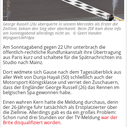
George Russell (26) überquerte in seinem Mercedes als Erster die
Ziellinie, bekam den Sieg aber aberkannt. Beim ZDF kam diese Info
am Sonntagabend allerdings nicht an. ©
Geert Vanden
Wijngaert/AP/dpa
Am Sonntagabend gegen 22 Uhr unterbrach die
öffentlich-rechtliche Rundfunkanstalt ihre Übertragung
aus Paris kurz und schaltete für die Spätnachrichten ins
Studio nach Mainz.
Dort widmete sich Gause nach dem Tagesüberblick aus
aller Welt von Dunja Hayali (50) schließlich auch der
Motorsport-Königsklasse und verriet den Zuschauern,
dass der Engländer George Russell (26) das Rennen im
belgischen Spa gewonnen habe.
Einen wahren Kern hatte die Meldung durchaus, denn
der 26-Jährige fuhr tatsächlich als Erstplatzierter über
die Ziellinie. Allerdings gab es da ein großes Problem:
Schon rund drei Stunden vor der TV-Meldung
war der
Brite disqualifiziert worden
.