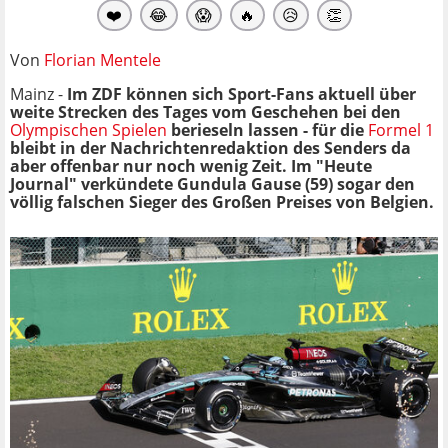
❤️
😂
😱
🔥
😥
👏
Von
Florian Mentele
Mainz -
Im ZDF können sich Sport-Fans aktuell über
weite Strecken des Tages vom Geschehen bei den
Olympischen Spielen
berieseln lassen - für die
Formel 1
bleibt in der Nachrichtenredaktion des Senders da
aber offenbar nur noch wenig Zeit. Im "Heute
Journal" verkündete Gundula Gause (59) sogar den
völlig falschen Sieger des Großen Preises von Belgien.