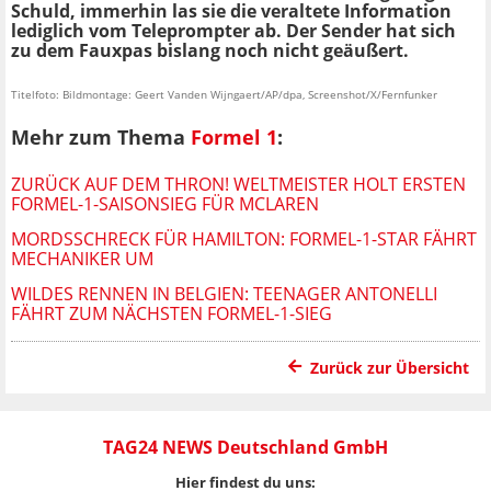
Schuld, immerhin las sie die veraltete Information
lediglich vom Teleprompter ab. Der Sender hat sich
zu dem Fauxpas bislang noch nicht geäußert.
Titelfoto: Bildmontage: Geert Vanden Wijngaert/AP/dpa, Screenshot/X/Fernfunker
Mehr zum Thema
Formel 1
:
ZURÜCK AUF DEM THRON! WELTMEISTER HOLT ERSTEN
FORMEL-1-SAISONSIEG FÜR MCLAREN
MORDSSCHRECK FÜR HAMILTON: FORMEL-1-STAR FÄHRT
MECHANIKER UM
WILDES RENNEN IN BELGIEN: TEENAGER ANTONELLI
FÄHRT ZUM NÄCHSTEN FORMEL-1-SIEG
Zurück zur Übersicht
TAG24 NEWS Deutschland GmbH
Hier findest du uns: