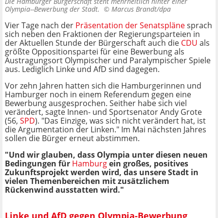
Die Hamburger Bürgerschaft steht mehrheitlich hinter einer
Olympia--Bewerbung der Stadt. ©
Marcus Brandt/dpa
Vier Tage nach der
Präsentation der Senatspläne
sprach
sich neben den Fraktionen der Regierungsparteien in
der Aktuellen Stunde der Bürgerschaft auch die
CDU
als
größte Oppositionspartei für eine Bewerbung als
Austragungsort Olympischer und Paralympischer Spiele
aus. Lediglich Linke und AfD sind dagegen.
Vor zehn Jahren hatten sich die Hamburgerinnen und
Hamburger noch in einem Referendum gegen eine
Bewerbung ausgesprochen. Seither habe sich viel
verändert, sagte Innen- und Sportsenator Andy Grote
(56,
SPD
). "Das Einzige, was sich nicht verändert hat, ist
die Argumentation der Linken." Im Mai nächsten Jahres
sollen die Bürger erneut abstimmen.
"Und wir glauben, dass Olympia unter diesen neuen
Bedingungen für
Hamburg
ein großes, positives
Zukunftsprojekt werden wird, das unsere Stadt in
vielen Themenbereichen mit zusätzlichem
Rückenwind ausstatten wird."
Linke und AfD gegen Olympia-Bewerbung