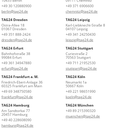
10435 Berlin
09111 Chemnitz
+49 30 120880900
+49 371 6906600
berlin@tag24.de
chemnitz@tag24.de
TAG24 Dresden
TAG24 Leipzig
Ostra-Allee 18
Karl-Liebknecht-Straße 8
01067 Dresden
04107 Leipzig
+49 351 888-2424
+49 341 24250430
dresden@tag24.de
leipzig@tag24.de
TAG24 Erfurt
TAG24 Stuttgart
Bahnhofstraße 38
Curiestraße 2
99084 Erfurt
70563 Stuttgart
+49 361 34947880
+49 711 21952530
erfurt@tag24.de
stuttgart@tag24.de
TAG24 Frankfurt a. M.
TAG24 Köln
Friedrich-Ebert-Anlage 36
Neumarkt 1a
60325 Frankfurt am Main
50667 Köln
+49 69 348750580
+49 221 98651990
frankfurt@tag24.de
koeln@tag24.de
TAG24 Hamburg
TAG24 München
Am Sandtorkai 77
+49 89 215390320
20457 Hamburg
muenchen@tag24.de
+49 40 228608090
hamburg@tag24.de