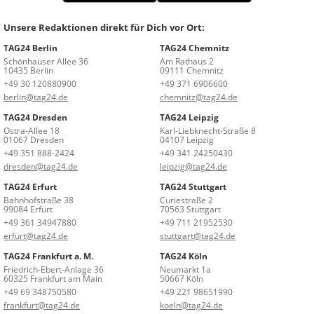
Unsere Redaktionen direkt für Dich vor Ort:
TAG24 Berlin
TAG24 Chemnitz
Schönhauser Allee 36
Am Rathaus 2
10435 Berlin
09111 Chemnitz
+49 30 120880900
+49 371 6906600
berlin@tag24.de
chemnitz@tag24.de
TAG24 Dresden
TAG24 Leipzig
Ostra-Allee 18
Karl-Liebknecht-Straße 8
01067 Dresden
04107 Leipzig
+49 351 888-2424
+49 341 24250430
dresden@tag24.de
leipzig@tag24.de
TAG24 Erfurt
TAG24 Stuttgart
Bahnhofstraße 38
Curiestraße 2
99084 Erfurt
70563 Stuttgart
+49 361 34947880
+49 711 21952530
erfurt@tag24.de
stuttgart@tag24.de
TAG24 Frankfurt a. M.
TAG24 Köln
Friedrich-Ebert-Anlage 36
Neumarkt 1a
60325 Frankfurt am Main
50667 Köln
+49 69 348750580
+49 221 98651990
frankfurt@tag24.de
koeln@tag24.de