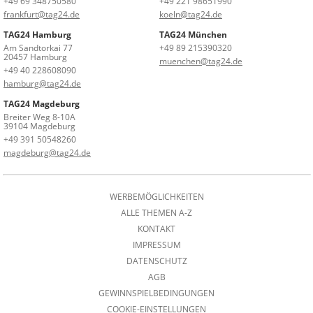
+49 69 348750580
+49 221 98651990
frankfurt@tag24.de
koeln@tag24.de
TAG24 Hamburg
TAG24 München
Am Sandtorkai 77
+49 89 215390320
20457 Hamburg
muenchen@tag24.de
+49 40 228608090
hamburg@tag24.de
TAG24 Magdeburg
Breiter Weg 8-10A
39104 Magdeburg
+49 391 50548260
magdeburg@tag24.de
WERBEMÖGLICHKEITEN
ALLE THEMEN A-Z
KONTAKT
IMPRESSUM
DATENSCHUTZ
AGB
GEWINNSPIELBEDINGUNGEN
COOKIE-EINSTELLUNGEN