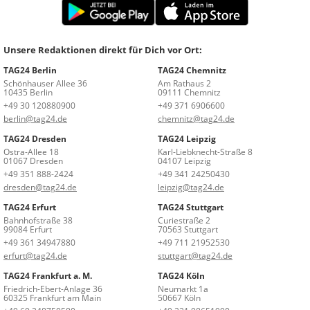
Unsere Redaktionen direkt für Dich vor Ort:
TAG24 Berlin
TAG24 Chemnitz
Schönhauser Allee 36
Am Rathaus 2
10435 Berlin
09111 Chemnitz
+49 30 120880900
+49 371 6906600
berlin@tag24.de
chemnitz@tag24.de
TAG24 Dresden
TAG24 Leipzig
Ostra-Allee 18
Karl-Liebknecht-Straße 8
01067 Dresden
04107 Leipzig
+49 351 888-2424
+49 341 24250430
dresden@tag24.de
leipzig@tag24.de
TAG24 Erfurt
TAG24 Stuttgart
Bahnhofstraße 38
Curiestraße 2
99084 Erfurt
70563 Stuttgart
+49 361 34947880
+49 711 21952530
erfurt@tag24.de
stuttgart@tag24.de
TAG24 Frankfurt a. M.
TAG24 Köln
Friedrich-Ebert-Anlage 36
Neumarkt 1a
60325 Frankfurt am Main
50667 Köln