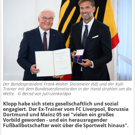
Der Bundespräsident Frank-Walter Steinmeier (68) und der Kult-
Trainer mit dem Bundesverdienstorden in der Hand strahlen um die
Wette. ©
Bernd von Jutrczenka/dpa
Klopp habe sich stets gesellschaftlich und sozial
engagiert. Der Ex-Trainer vom FC Liverpool, Borussia
Dortmund und Mainz 05 sei "vielen ein großes
Vorbild geworden - und ein herausragender
Fußballbotschafter weit über die Sportwelt hinaus".