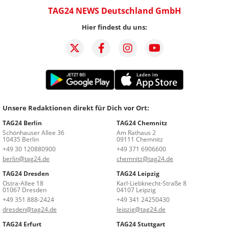
TAG24 NEWS Deutschland GmbH
Hier findest du uns:
Unsere Redaktionen direkt für Dich vor Ort:
TAG24 Berlin
TAG24 Chemnitz
Schönhauser Allee 36
Am Rathaus 2
10435 Berlin
09111 Chemnitz
+49 30 120880900
+49 371 6906600
berlin@tag24.de
chemnitz@tag24.de
TAG24 Dresden
TAG24 Leipzig
Ostra-Allee 18
Karl-Liebknecht-Straße 8
01067 Dresden
04107 Leipzig
+49 351 888-2424
+49 341 24250430
dresden@tag24.de
leipzig@tag24.de
TAG24 Erfurt
TAG24 Stuttgart