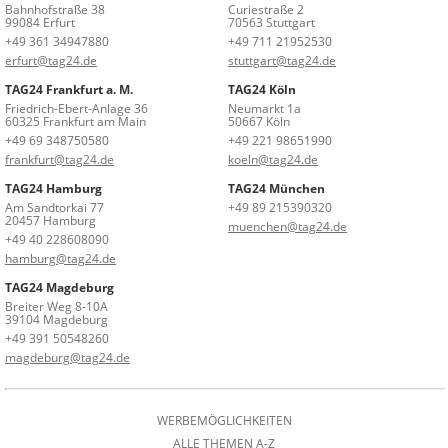
Bahnhofstraße 38
Curiestraße 2
99084 Erfurt
70563 Stuttgart
+49 361 34947880
+49 711 21952530
erfurt@tag24.de
stuttgart@tag24.de
TAG24 Frankfurt a. M.
TAG24 Köln
Friedrich-Ebert-Anlage 36
Neumarkt 1a
60325 Frankfurt am Main
50667 Köln
+49 69 348750580
+49 221 98651990
frankfurt@tag24.de
koeln@tag24.de
TAG24 Hamburg
TAG24 München
Am Sandtorkai 77
+49 89 215390320
20457 Hamburg
muenchen@tag24.de
+49 40 228608090
hamburg@tag24.de
TAG24 Magdeburg
Breiter Weg 8-10A
39104 Magdeburg
+49 391 50548260
magdeburg@tag24.de
WERBEMÖGLICHKEITEN
ALLE THEMEN A-Z