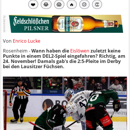
❤️
😂
😱
🔥
😥
👏
Von
Enrico Lucke
Rosenheim -
Wann haben die
Eislöwen
zuletzt keine
Punkte in einem DEL2-Spiel eingefahren? Richtig, am
24. November! Damals gab's die 2:5-Pleite im Derby
bei den Lausitzer Füchsen.