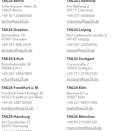
TAG24 Berlin
TAG24 Chemnitz
Schönhauser Allee 36
Am Rathaus 2
10435 Berlin
09111 Chemnitz
+49 30 120880900
+49 371 6906600
berlin@tag24.de
chemnitz@tag24.de
TAG24 Dresden
TAG24 Leipzig
Ostra-Allee 18
Karl-Liebknecht-Straße 8
01067 Dresden
04107 Leipzig
+49 351 888-2424
+49 341 24250430
dresden@tag24.de
leipzig@tag24.de
TAG24 Erfurt
TAG24 Stuttgart
Bahnhofstraße 38
Curiestraße 2
99084 Erfurt
70563 Stuttgart
+49 361 34947880
+49 711 21952530
erfurt@tag24.de
stuttgart@tag24.de
TAG24 Frankfurt a. M.
TAG24 Köln
Friedrich-Ebert-Anlage 36
Neumarkt 1a
60325 Frankfurt am Main
50667 Köln
+49 69 348750580
+49 221 98651990
frankfurt@tag24.de
koeln@tag24.de
TAG24 Hamburg
TAG24 München
Am Sandtorkai 77
+49 89 215390320
20457 Hamburg
muenchen@tag24.de