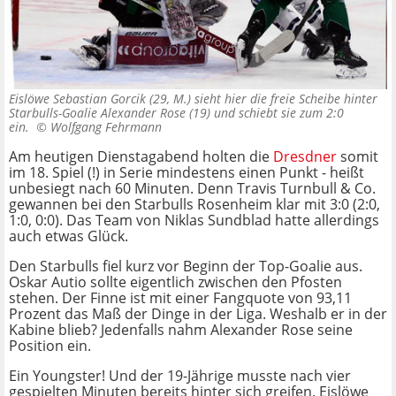
Eislöwe Sebastian Gorcik (29, M.) sieht hier die freie Scheibe hinter
Starbulls-Goalie Alexander Rose (19) und schiebt sie zum 2:0
ein. ©
Wolfgang Fehrmann
Am heutigen Dienstagabend holten die
Dresdner
somit
im 18. Spiel (!) in Serie mindestens einen Punkt - heißt
unbesiegt nach 60 Minuten. Denn Travis Turnbull & Co.
gewannen bei den Starbulls Rosenheim klar mit 3:0 (2:0,
1:0, 0:0). Das Team von Niklas Sundblad hatte allerdings
auch etwas Glück.
Den Starbulls fiel kurz vor Beginn der Top-Goalie aus.
Oskar Autio sollte eigentlich zwischen den Pfosten
stehen. Der Finne ist mit einer Fangquote von 93,11
Prozent das Maß der Dinge in der Liga. Weshalb er in der
Kabine blieb? Jedenfalls nahm Alexander Rose seine
Position ein.
Ein Youngster! Und der 19-Jährige musste nach vier
gespielten Minuten bereits hinter sich greifen. Eislöwe