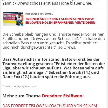
Yannick Drews schoss erst aus Höhe blauer Linie.
DRESDNER EISLÖWEN
TRAINER ŠUBR KENNT SCHON SEINEN PAPA:
EISLÖWEN HOLEN ERFAHRENEN VERTEIDIGER
Die Scheibe blieb hängen und landete wieder vor seinen
Schlittschuhen. Drews zweiter Schuss saß. "Ich habe den
schnellen Pass nach vorn gesucht. Es selbst probiert
und mich durchgewurschtelt", so Drews.
Dass Autio nicht im Tor stand, hatte er erst bei der
Teamvorstellung gesehen: "Er ist einer der Besten der
Liga, aber wir schauen auf uns. Was Rosenheim aufs
Eis bringt, ist uns egal." Sebastian Gorcik (14.) und
Dane Fox (22.) bauten später die Führung aus.
Titelfoto: Wolfgang Fehrmann
Mehr zum Thema
Dresdner Eislöwen
:
DAS FORDERT EISLÖWEN-COACH ŠUBR VON SEINEM