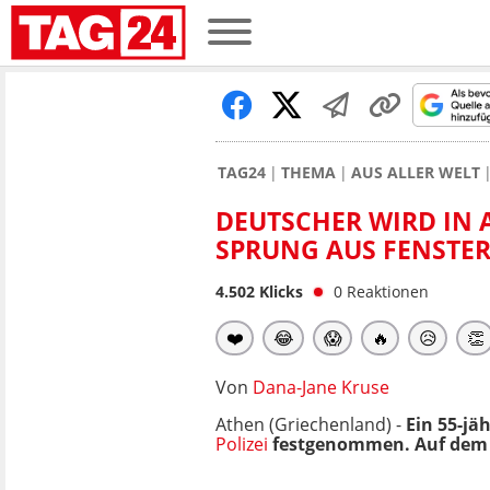
TAG24
THEMA
AUS ALLER WELT
DEUTSCHER WIRD IN
SPRUNG AUS FENSTER
4.502
Klicks
0
Reaktionen
❤️
😂
😱
🔥
😥
👏
Von
Dana-Jane Kruse
Athen (Griechenland) -
Ein 55-jä
Polizei
festgenommen. Auf dem Re