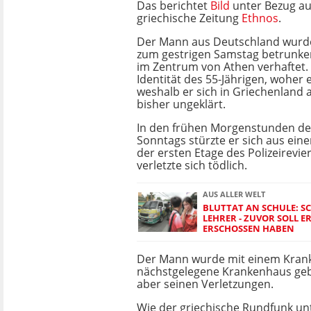
Das berichtet
Bild
unter Bezug au
griechische Zeitung
Ethnos
.
Der Mann aus Deutschland wurde
zum gestrigen Samstag betrunken
im Zentrum von Athen verhaftet.
Identität des 55-Jährigen, woher
weshalb er sich in Griechenland a
bisher ungeklärt.
In den frühen Morgenstunden de
Sonntags stürzte er sich aus ein
der ersten Etage des Polizeirevi
verletzte sich tödlich.
AUS ALLER WELT
BLUTTAT AN SCHULE: S
LEHRER - ZUVOR SOLL ER
RSCHOSSEN HABEN
Der Mann wurde mit einem Kran
nächstgelegene Krankenhaus gebr
aber seinen Verletzungen.
Wie der griechische Rundfunk unte