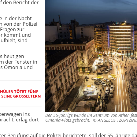
f den Bericht der
 in der Nacht
 von der Polizei
 Fragen zur
 er kommt und
ufhielt, sind
s heutigen
em der Fenster in
ers Omonia und
CHÜLER TÖTET FÜNF
 SEINE GROSSELTERN E
kenwagen ins
Der 55-Jährige wurde im Zentrum von Athen fe
acht, erlag dort
Omonia-Platz gebracht. ©
ANGELOS TZORTZINIS
r Berufung auf die Polizei berichtete, soll der 55-Jährige 