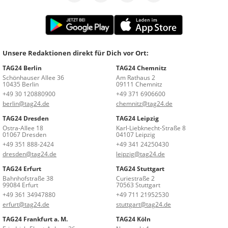
Unsere Redaktionen direkt für Dich vor Ort:
TAG24 Berlin
TAG24 Chemnitz
Schönhauser Allee 36
Am Rathaus 2
10435 Berlin
09111 Chemnitz
+49 30 120880900
+49 371 6906600
berlin@tag24.de
chemnitz@tag24.de
TAG24 Dresden
TAG24 Leipzig
Ostra-Allee 18
Karl-Liebknecht-Straße 8
01067 Dresden
04107 Leipzig
+49 351 888-2424
+49 341 24250430
dresden@tag24.de
leipzig@tag24.de
TAG24 Erfurt
TAG24 Stuttgart
Bahnhofstraße 38
Curiestraße 2
99084 Erfurt
70563 Stuttgart
+49 361 34947880
+49 711 21952530
erfurt@tag24.de
stuttgart@tag24.de
TAG24 Frankfurt a. M.
TAG24 Köln