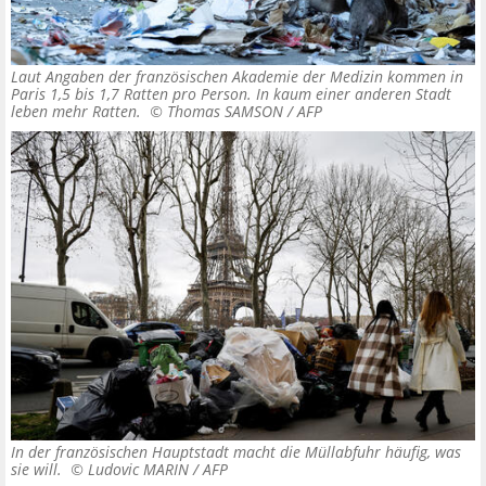
Laut Angaben der französischen Akademie der Medizin kommen in
Paris 1,5 bis 1,7 Ratten pro Person. In kaum einer anderen Stadt
leben mehr Ratten. ©
Thomas SAMSON / AFP
In der französischen Hauptstadt macht die Müllabfuhr häufig, was
sie will. ©
Ludovic MARIN / AFP