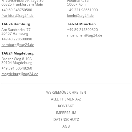
Friedrich-Ebert-Anlage 36
Neumarkt 1a
60325 Frankfurt am Main
50667 Köln
+49 69 348750580
+49 221 98651990
frankfurt@tag24.de
koeln@tag24.de
TAG24 Hamburg
TAG24 München
Am Sandtorkai 77
+49 89 215390320
20457 Hamburg
muenchen@tag24.de
+49 40 228608090
hamburg@tag24.de
TAG24 Magdeburg
Breiter Weg 8-10A
39104 Magdeburg
+49 391 50548260
magdeburg@tag24.de
WERBEMÖGLICHKEITEN
ALLE THEMEN A-Z
KONTAKT
IMPRESSUM
DATENSCHUTZ
AGB