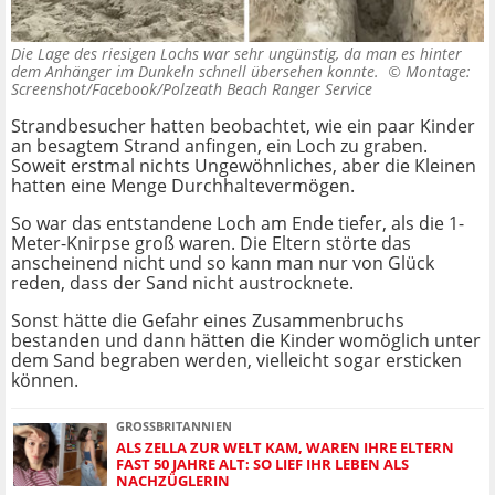
Die Lage des riesigen Lochs war sehr ungünstig, da man es hinter
dem Anhänger im Dunkeln schnell übersehen konnte. ©
Montage:
Screenshot/Facebook/Polzeath Beach Ranger Service
Strandbesucher hatten beobachtet, wie ein paar Kinder
an besagtem Strand anfingen, ein Loch zu graben.
Soweit erstmal nichts Ungewöhnliches, aber die Kleinen
hatten eine Menge Durchhaltevermögen.
So war das entstandene Loch am Ende tiefer, als die 1-
Meter-Knirpse groß waren. Die Eltern störte das
anscheinend nicht und so kann man nur von Glück
reden, dass der Sand nicht austrocknete.
Sonst hätte die Gefahr eines Zusammenbruchs
bestanden und dann hätten die Kinder womöglich unter
dem Sand begraben werden, vielleicht sogar ersticken
können.
GROSSBRITANNIEN
ALS ZELLA ZUR WELT KAM, WAREN IHRE ELTERN
FAST 50 JAHRE ALT: SO LIEF IHR LEBEN ALS
NACHZÜGLERIN