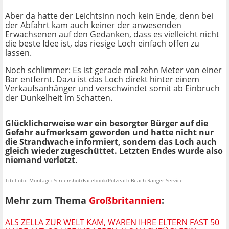
Aber da hatte der Leichtsinn noch kein Ende, denn bei
der Abfahrt kam auch keiner der anwesenden
Erwachsenen auf den Gedanken, dass es vielleicht nicht
die beste Idee ist, das riesige Loch einfach offen zu
lassen.
Noch schlimmer: Es ist gerade mal zehn Meter von einer
Bar entfernt. Dazu ist das Loch direkt hinter einem
Verkaufsanhänger und verschwindet somit ab Einbruch
der Dunkelheit im Schatten.
Glücklicherweise war ein besorgter Bürger auf die
Gefahr aufmerksam geworden und hatte nicht nur
die Strandwache informiert, sondern das Loch auch
gleich wieder zugeschüttet. Letzten Endes wurde also
niemand verletzt.
Titelfoto: Montage: Screenshot/Facebook/Polzeath Beach Ranger Service
Mehr zum Thema
Großbritannien
:
ALS ZELLA ZUR WELT KAM, WAREN IHRE ELTERN FAST 50