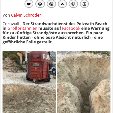
❤️
😂
😱
🔥
😥
👏
Von
Calvin Schröder
Cornwall -
Der Strandwachdienst des Polzeath Beach
in
Großbritannien
musste auf
Facebook
eine Warnung
für zukünftige Strandgäste aussprechen. Ein paar
Kinder hatten - ohne böse Absicht natürlich - eine
gefährliche Falle gestellt.