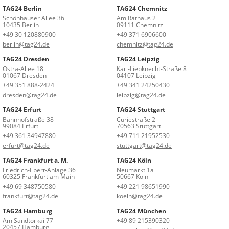
TAG24 Berlin
TAG24 Chemnitz
Schönhauser Allee 36
Am Rathaus 2
10435 Berlin
09111 Chemnitz
+49 30 120880900
+49 371 6906600
berlin@tag24.de
chemnitz@tag24.de
TAG24 Dresden
TAG24 Leipzig
Ostra-Allee 18
Karl-Liebknecht-Straße 8
01067 Dresden
04107 Leipzig
+49 351 888-2424
+49 341 24250430
dresden@tag24.de
leipzig@tag24.de
TAG24 Erfurt
TAG24 Stuttgart
Bahnhofstraße 38
Curiestraße 2
99084 Erfurt
70563 Stuttgart
+49 361 34947880
+49 711 21952530
erfurt@tag24.de
stuttgart@tag24.de
TAG24 Frankfurt a. M.
TAG24 Köln
Friedrich-Ebert-Anlage 36
Neumarkt 1a
60325 Frankfurt am Main
50667 Köln
+49 69 348750580
+49 221 98651990
frankfurt@tag24.de
koeln@tag24.de
TAG24 Hamburg
TAG24 München
Am Sandtorkai 77
+49 89 215390320
20457 Hamburg