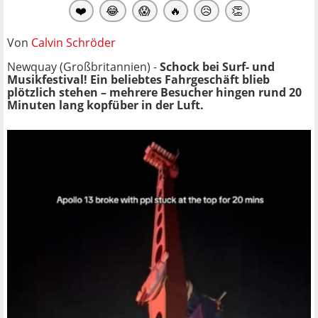
❤️
😂
😱
🔥
😥
👏
Von
Calvin Schröder
Newquay (Großbritannien) -
Schock bei Surf- und
Musikfestival! Ein beliebtes Fahrgeschäft blieb
plötzlich stehen – mehrere Besucher hingen rund 20
Minuten lang kopfüber in der Luft.