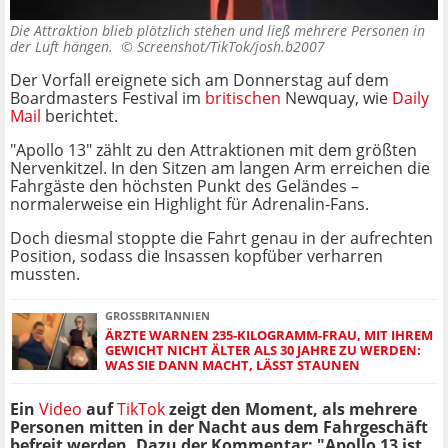
Die Attraktion blieb plötzlich stehen und ließ mehrere Personen in
der Luft hängen. ©
Screenshot/TikTok/josh.b2007
Der Vorfall ereignete sich am Donnerstag auf dem
Boardmasters Festival im
britischen
Newquay, wie
Daily
Mail
berichtet.
"Apollo 13" zählt zu den Attraktionen mit dem größten
Nervenkitzel. In den Sitzen am langen Arm erreichen die
Fahrgäste den höchsten Punkt des Geländes –
normalerweise ein Highlight für Adrenalin-Fans.
Doch diesmal stoppte die Fahrt genau in der aufrechten
Position, sodass die Insassen kopfüber verharren
mussten.
GROSSBRITANNIEN
ÄRZTE WARNEN 235-KILOGRAMM-FRAU, MIT IHREM
GEWICHT NICHT ÄLTER ALS 30 JAHRE ZU WERDEN:
WAS SIE DANN MACHT, LÄSST STAUNEN
Ein
Video
auf
TikTok
zeigt den Moment, als mehrere
Personen mitten in der Nacht aus dem Fahrgeschäft
befreit werden. Dazu der Kommentar: "Apollo 13 ist