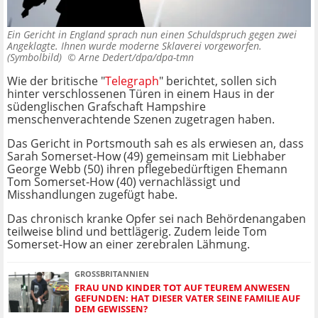
Ein Gericht in England sprach nun einen Schuldspruch gegen zwei
Angeklagte. Ihnen wurde moderne Sklaverei vorgeworfen.
(Symbolbild) ©
Arne Dedert/dpa/dpa-tmn
Wie der britische "
Telegraph
" berichtet, sollen sich
hinter verschlossenen Türen in einem Haus in der
südenglischen Grafschaft Hampshire
menschenverachtende Szenen zugetragen haben.
Das Gericht in Portsmouth sah es als erwiesen an, dass
Sarah Somerset-How (49) gemeinsam mit Liebhaber
George Webb (50) ihren pflegebedürftigen Ehemann
Tom Somerset-How (40) vernachlässigt und
Misshandlungen zugefügt habe.
Das chronisch kranke Opfer sei nach Behördenangaben
teilweise blind und bettlägerig. Zudem leide Tom
Somerset-How an einer zerebralen Lähmung.
GROSSBRITANNIEN
FRAU UND KINDER TOT AUF TEUREM ANWESEN
GEFUNDEN: HAT DIESER VATER SEINE FAMILIE AUF
DEM GEWISSEN?