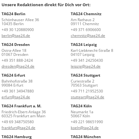
Unsere Redaktionen direkt für Dich vor Ort:
TAG24 Berlin
TAG24 Chemnitz
Schönhauser Allee 36
Am Rathaus 2
10435 Berlin
09111 Chemnitz
+49 30 120880900
+49 371 6906600
berlin@tag24.de
chemnitz@tag24.de
TAG24 Dresden
TAG24 Leipzig
Ostra-Allee 18
Karl-Liebknecht-Straße 8
01067 Dresden
04107 Leipzig
+49 351 888-2424
+49 341 24250430
dresden@tag24.de
leipzig@tag24.de
TAG24 Erfurt
TAG24 Stuttgart
Bahnhofstraße 38
Curiestraße 2
99084 Erfurt
70563 Stuttgart
+49 361 34947880
+49 711 21952530
erfurt@tag24.de
stuttgart@tag24.de
TAG24 Frankfurt a. M.
TAG24 Köln
Friedrich-Ebert-Anlage 36
Neumarkt 1a
60325 Frankfurt am Main
50667 Köln
+49 69 348750580
+49 221 98651990
frankfurt@tag24.de
koeln@tag24.de
TAG24 Hamburg
TAG24 München