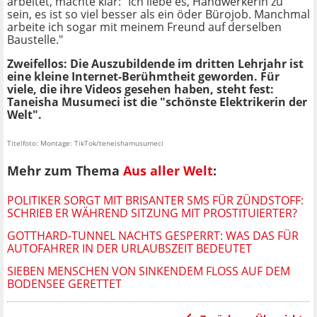
arbeitet, machte klar: "Ich liebe es, Handwerkerin zu
sein, es ist so viel besser als ein öder Bürojob. Manchmal
arbeite ich sogar mit meinem Freund auf derselben
Baustelle."
Zweifellos: Die Auszubildende im dritten Lehrjahr ist
eine kleine Internet-Berühmtheit geworden. Für
viele, die ihre Videos gesehen haben, steht fest:
Taneisha Musumeci
ist die "schönste Elektrikerin der
Welt".
Titelfoto: Montage: TikTok/teneishamusumeci
Mehr zum Thema
Aus aller Welt
:
POLITIKER SORGT MIT BRISANTER SMS FÜR ZÜNDSTOFF:
SCHRIEB ER WÄHREND SITZUNG MIT PROSTITUIERTER?
GOTTHARD-TUNNEL NACHTS GESPERRT: WAS DAS FÜR
AUTOFAHRER IN DER URLAUBSZEIT BEDEUTET
SIEBEN MENSCHEN VON SINKENDEM FLOSS AUF DEM B
ODENSEE GERETTET