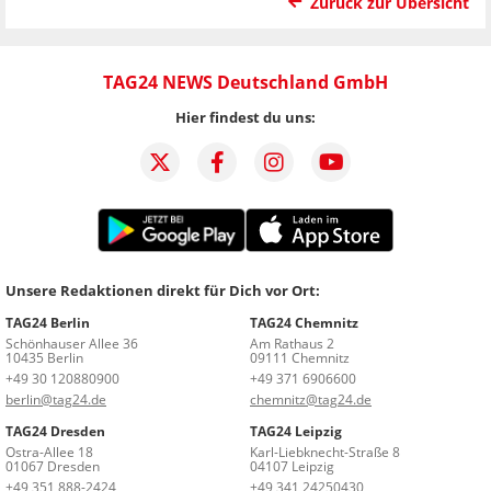
Zurück zur Übersicht
TAG24 NEWS Deutschland GmbH
Hier findest du uns:
Unsere Redaktionen direkt für Dich vor Ort:
TAG24 Berlin
TAG24 Chemnitz
Schönhauser Allee 36
Am Rathaus 2
10435 Berlin
09111 Chemnitz
+49 30 120880900
+49 371 6906600
berlin@tag24.de
chemnitz@tag24.de
TAG24 Dresden
TAG24 Leipzig
Ostra-Allee 18
Karl-Liebknecht-Straße 8
01067 Dresden
04107 Leipzig
+49 351 888-2424
+49 341 24250430