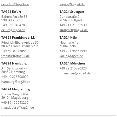
dresden@tag24.de
leipzig@tag24.de
TAG24 Erfurt
TAG24 Stuttgart
Bahnhofstraße 38
Curiestraße 2
99084 Erfurt
70563 Stuttgart
+49 361 34947880
+49 711 21952530
erfurt@tag24.de
stuttgart@tag24.de
TAG24 Frankfurt a. M.
TAG24 Köln
Friedrich-Ebert-Anlage 36
Neumarkt 1a
60325 Frankfurt am Main
50667 Köln
+49 69 348750580
+49 221 98651990
frankfurt@tag24.de
koeln@tag24.de
TAG24 Hamburg
TAG24 München
Am Sandtorkai 77
+49 89 215390320
20457 Hamburg
muenchen@tag24.de
+49 40 228608090
hamburg@tag24.de
TAG24 Magdeburg
Breiter Weg 8-10A
39104 Magdeburg
+49 391 50548260
magdeburg@tag24.de