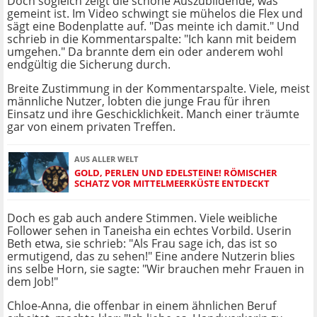
Doch sogleich zeigt die schöne Auszubildende, was
gemeint ist. Im Video schwingt sie mühelos die Flex und
sägt eine Bodenplatte auf. "Das meinte ich damit." Und
schrieb in die Kommentarspalte: "Ich kann mit beidem
umgehen." Da brannte dem ein oder anderem wohl
endgültig die Sicherung durch.
Breite Zustimmung in der Kommentarspalte. Viele, meist
männliche Nutzer, lobten die junge Frau für ihren
Einsatz und ihre Geschicklichkeit. Manch einer träumte
gar von einem privaten Treffen.
AUS ALLER WELT
GOLD, PERLEN UND EDELSTEINE! RÖMISCHER
SCHATZ VOR MITTELMEERKÜSTE ENTDECKT
Doch es gab auch andere Stimmen. Viele weibliche
Follower sehen in Taneisha ein echtes Vorbild. Userin
Beth etwa, sie schrieb: "Als Frau sage ich, das ist so
ermutigend, das zu sehen!" Eine andere Nutzerin blies
ins selbe Horn, sie sagte: "Wir brauchen mehr Frauen in
dem Job!"
Chloe-Anna, die offenbar in einem ähnlichen Beruf