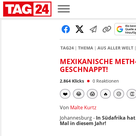
TAG24
THEMA
AUS ALLER WELT
MEXIKANISCHE METH
GESCHNAPPT!
2.864
Klicks
0
Reaktionen
❤️
😂
😱
🔥
😥
👏
Von
Malte Kurtz
Johannesburg -
In Südafrika hat
Mal in diesem Jahr!