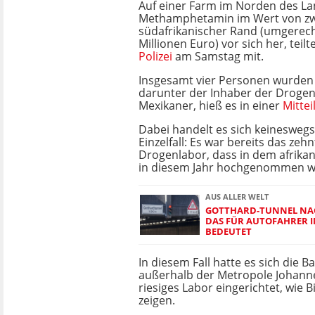
Auf einer Farm im Norden des La
Methamphetamin im Wert von zwe
südafrikanischer Rand (umgerec
Millionen Euro) vor sich her, teilt
Polizei
am Samstag mit.
Insgesamt vier Personen wurde
darunter der Inhaber der Drogen
Mexikaner, hieß es in einer
Mittei
Dabei handelt es sich keinesweg
Einzelfall: Es war bereits das ze
Drogenlabor, dass in dem afrikan
in diesem Jahr hochgenommen w
AUS ALLER WELT
GOTTHARD-TUNNEL NAC
DAS FÜR AUTOFAHRER I
BEDEUTET
In diesem Fall hatte es sich die 
außerhalb der Metropole Johann
riesiges Labor eingerichtet, wie Bi
zeigen.