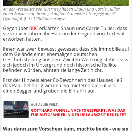
An der Westküste von Guernsey haben Shaun und Carrie Tullier
einen Bunker auf ihrem gekauften Grundstück "ausgegraben".
(Symbolfoto) ©
123RF/auroragsy
Gegenüber
BBC
erklärten Shaun und Carrie Tullier, dass
sie vor vier Jahren ihr Haus in der Gegend von Torteval
erworben hatten.
Ihnen war zwar bewusst gewesen, dass die Immobilie auf
dem Gelände einer ehemaligen deutschen
Geschützstellung aus dem Zweiten Weltkrieg steht. Dass
sich jedoch im Untergrund noch historische Relikte
befinden würden, ahnten sie lange Zeit nicht.
Erst der Hinweis einer Ex-Bewohnerin des Hauses ließ
das Paar hellhörig werden. So mieteten die Tulliers
einen Bagger und gruben die Einfahrt auf.
AUS ALLER WELT
GOTTHARD-TUNNEL NACHTS GESPERRT: WAS DAS
FÜR AUTOFAHRER IN DER URLAUBSZEIT BEDEUTET
Was dann zum Vorschein kam, machte beide - wie sie