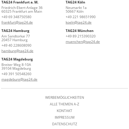
TAG24 Frankfurt a. M.
TAG24 Köln
Friedrich-Ebert-Anlage 36
Neumarkt 1a
60325 Frankfurt am Main
50667 Köln
+49 69 348750580
+49 221 98651990
frankfurt@tag24.de
koeln@tag24.de
TAG24 Hamburg
TAG24 München
Am Sandtorkai 77
+49 89 215390320
20457 Hamburg
muenchen@tag24.de
+49 40 228608090
hamburg@tag24.de
TAG24 Magdeburg
Breiter Weg 8-10A
39104 Magdeburg
+49 391 50548260
magdeburg@tag24.de
WERBEMÖGLICHKEITEN
ALLE THEMEN A-Z
KONTAKT
IMPRESSUM
DATENSCHUTZ