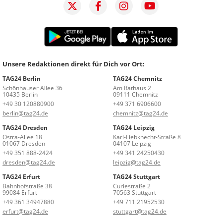
Unsere Redaktionen direkt für Dich vor Ort:
TAG24 Berlin
TAG24 Chemnitz
Schönhauser Allee 36
Am Rathaus 2
10435 Berlin
09111 Chemnitz
+49 30 120880900
+49 371 6906600
berlin@tag24.de
chemnitz@tag24.de
TAG24 Dresden
TAG24 Leipzig
Ostra-Allee 18
Karl-Liebknecht-Straße 8
01067 Dresden
04107 Leipzig
+49 351 888-2424
+49 341 24250430
dresden@tag24.de
leipzig@tag24.de
TAG24 Erfurt
TAG24 Stuttgart
Bahnhofstraße 38
Curiestraße 2
99084 Erfurt
70563 Stuttgart
+49 361 34947880
+49 711 21952530
erfurt@tag24.de
stuttgart@tag24.de