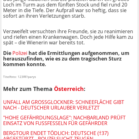
Loch im Turm aus dem fünften Stock und fiel rund 20
Meter in die Tiefe. Der Aufprall war so heftig, dass sie
sofort an ihren Verletzungen starb.
Verzweifelt versuchten ihre Freunde, sie zu reanimieren
und riefen einen Krankenwagen. Doch jede Hilfe kam zu
spät – die Wienerin war bereits tot.
Die
Polizei
hat die Ermittlungen aufgenommen, um
herauszufinden, wie es zu dem tragischen Sturz
kommen konnte.
Titelfoto: 123RF/parys
Mehr zum Thema
Österreich
:
UNFALL AM GROSSGLOCKNER: SCHNEEFLÄCHE GIBT N
ACH - DEUTSCHER URLAUBER VERLETZT
"HOHE GEFÄHRDUNGSLAGE": NACHBARLAND PRÜFT
EINSATZ VON FUSSFESSELN FÜR GEFÄHRDER
BERGTOUR ENDET TÖDLICH: DEUTSCHE (†37)
ABGESTÜRZT - POLIZEI SUCHT ZEUGEN