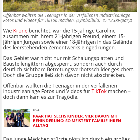
Offenbar wollten die Teenager in der verfallenen Industrieanlage
Fotos und Videos für TikTok machen. (Symbolbild) ©
123RF/parys
Wie
Krone
berichtet, war die 15-jährige Caroline
zusammen mit ihrem 21-jährigen Freund, einem 15-
jährigen Jungen sowie einer 18-Jährigen in das Gelände
des leerstehenden Zementwerks eingedrungen.
Das Gebiet war nicht nur mit Schalungsplatten und
Baustellengittern abgesperrt, sondern auch durch
deutlich sichtbare Betretungsverbotsschilder gesichert.
Doch die Gruppe ließ sich davon nicht abschrecken.
Offenbar wollten die Teenager in der verfallenen
Industrieanlage Fotos und Videos für
TikTok
machen –
doch dann kam es zur Tragödie.
USA
PAAR HAT SECHS KINDER, VIER DAVON MIT
BEHINDERUNG: SO MEISTERT FAMILIE IHREN
ALLTAG
Das junge Mädchen stürzte plötzlich durch ein großes