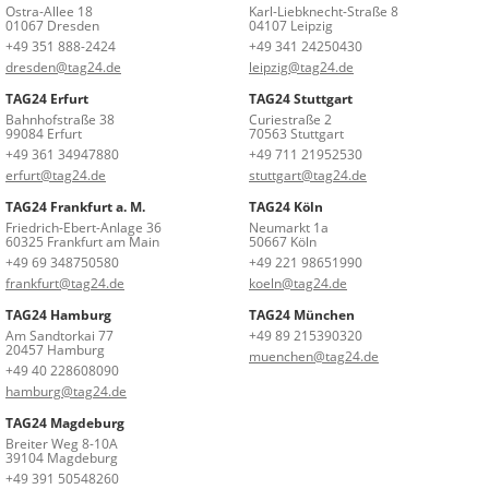
Ostra-Allee 18
Karl-Liebknecht-Straße 8
01067 Dresden
04107 Leipzig
+49 351 888-2424
+49 341 24250430
dresden@tag24.de
leipzig@tag24.de
TAG24 Erfurt
TAG24 Stuttgart
Bahnhofstraße 38
Curiestraße 2
99084 Erfurt
70563 Stuttgart
+49 361 34947880
+49 711 21952530
erfurt@tag24.de
stuttgart@tag24.de
TAG24 Frankfurt a. M.
TAG24 Köln
Friedrich-Ebert-Anlage 36
Neumarkt 1a
60325 Frankfurt am Main
50667 Köln
+49 69 348750580
+49 221 98651990
frankfurt@tag24.de
koeln@tag24.de
TAG24 Hamburg
TAG24 München
Am Sandtorkai 77
+49 89 215390320
20457 Hamburg
muenchen@tag24.de
+49 40 228608090
hamburg@tag24.de
TAG24 Magdeburg
Breiter Weg 8-10A
39104 Magdeburg
+49 391 50548260