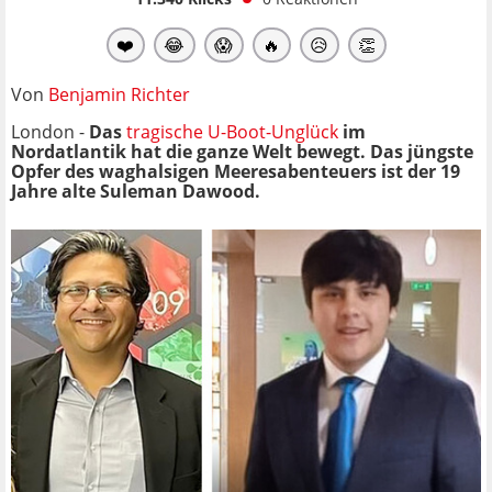
❤️
😂
😱
🔥
😥
👏
Von
Benjamin Richter
London -
Das
tragische U-Boot-Unglück
im
Nordatlantik hat die ganze Welt bewegt. Das jüngste
Opfer des waghalsigen Meeresabenteuers ist der 19
Jahre alte Suleman Dawood.