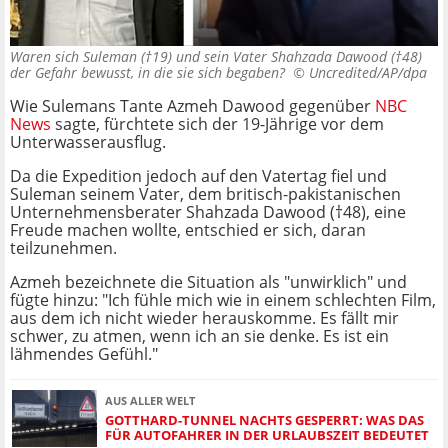
Waren sich Suleman (†19) und sein Vater Shahzada Dawood (†48)
der Gefahr bewusst, in die sie sich begaben? ©
Uncredited/AP/dpa
Wie Sulemans Tante Azmeh Dawood gegenüber
NBC
News
sagte, fürchtete sich der 19-Jährige vor dem
Unterwasserausflug.
Da die Expedition jedoch auf den Vatertag fiel und
Suleman seinem Vater, dem britisch-pakistanischen
Unternehmensberater Shahzada Dawood (†48), eine
Freude machen wollte, entschied er sich, daran
teilzunehmen.
Azmeh bezeichnete die Situation als "unwirklich" und
fügte hinzu: "Ich fühle mich wie in einem schlechten Film,
aus dem ich nicht wieder herauskomme. Es fällt mir
schwer, zu atmen, wenn ich an sie denke. Es ist ein
lähmendes Gefühl."
AUS ALLER WELT
GOTTHARD-TUNNEL NACHTS GESPERRT: WAS DAS
FÜR AUTOFAHRER IN DER URLAUBSZEIT BEDEUTET