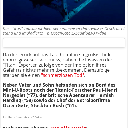
Das "Titan"-Tauchboot hielt dem immensen Unterwasser-Druck nicht
stand und implodierte. ©
OceanGate Expeditions/AP/dpa
Da der Druck auf das Tauchboot in so großer Tiefe
enorm gewesen sein muss, haben die Insassen der
"Titan" Experten zufolge von der Implosion ihres
Gefährts nichts mehr mitbekommen. Demzufolge
starben sie einen
"schmerzlosen Tod"
.
Neben Vater und Sohn befanden sich an Bord des
Mini-U-Boots noch der Titanic-Forscher Paul-Henri
Nargeolet (
†
77), der britische Abenteurer Hamish
Harding (
†
58) sowie der Chef der Betreiberfirma
OceanGate, Stockton Rush (†61).
Titelfoto: Uncredited/AP/dpa