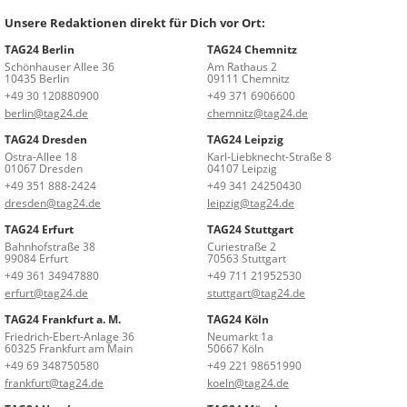
Unsere Redaktionen direkt für Dich vor Ort:
TAG24 Berlin
TAG24 Chemnitz
Schönhauser Allee 36
Am Rathaus 2
10435 Berlin
09111 Chemnitz
+49 30 120880900
+49 371 6906600
berlin@tag24.de
chemnitz@tag24.de
TAG24 Dresden
TAG24 Leipzig
Ostra-Allee 18
Karl-Liebknecht-Straße 8
01067 Dresden
04107 Leipzig
+49 351 888-2424
+49 341 24250430
dresden@tag24.de
leipzig@tag24.de
TAG24 Erfurt
TAG24 Stuttgart
Bahnhofstraße 38
Curiestraße 2
99084 Erfurt
70563 Stuttgart
+49 361 34947880
+49 711 21952530
erfurt@tag24.de
stuttgart@tag24.de
TAG24 Frankfurt a. M.
TAG24 Köln
Friedrich-Ebert-Anlage 36
Neumarkt 1a
60325 Frankfurt am Main
50667 Köln
+49 69 348750580
+49 221 98651990
frankfurt@tag24.de
koeln@tag24.de