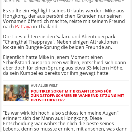
Touristen. ©
Bildmontage Screenshot Twitter/@obrindependente
Es sollte ein Highlight seines Urlaubs werden: Mike aus
Hongkong, der aus persönlichen Gründen nur seinen
Vornamen öffentlich machte, reiste mit seinem Freund
nach
Pattaya
in Thailand.
Dort besuchten sie den Safari- und Abenteuerpark
"Changthai Thappraya". Neben einigen Attraktionen
lockte ein Bungee-Sprung die beiden Freunde an.
Eigentlich hatte Mike in jenem Moment einen
Schießstand ausprobieren wollten, entschied sich dann
aber doch für einen Sprung aus etwa 33 Metern Höhe,
da sein Kumpel es bereits vor ihm gewagt hatte.
AUS ALLER WELT
POLITIKER SORGT MIT BRISANTER SMS FÜR
ZÜNDSTOFF: SCHRIEB ER WÄHREND SITZUNG MIT
PROSTITUIERTER?
"Es war wirklich hoch, also schloss ich meine Augen",
erinnert sich der Mann aus Hongkong. Diese
Entscheidung war wahrscheinlich die beste seines
Lebens, denn so musste er nicht mit ansehen, was dann