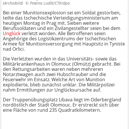
(Archivbild) ©
Peøina Ludìk/CTK/dpa
Bei einer Munitionsexplosion sei ein Soldat gestorben,
teilte das tschechische Verteidigungsministerium am
heutigen Montag in Prag mit. Sieben weitere
Berufssoldaten und ein Zivilangestellter seien bei dem
Unglück
verletzt worden. Alle Betroffenen seien
Angehörige des Logistikzentrums der tschechischen
Armee für Munitionsversorgung mit Hauptsitz in Tyniste
nad Orlici.
Die Verletzten wurden in das Universitäts- sowie das
Militärkrankenhaus in Olomouc (Olmütz) gebracht. Bei
den Rettungsarbeiten waren neben mehreren
Notarztwagen auch zwei Hubschrauber und die
Feuerwehr im Einsatz. Welche Art von Munition
explodierte, blieb zunächst unklar. Die Militärpolizei
nahm Ermittlungen zur Unglücksursache auf.
Der Truppenübungsplatz Libava liegt im Oderbergland
nordöstlich der Stadt Olomouc. Er erstreckt sich über
eine Fläche von rund 235 Quadratkilometern.