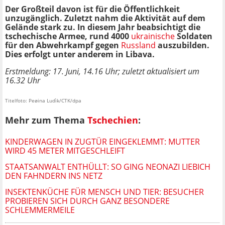
Der Großteil davon ist für die Öffentlichkeit
unzugänglich. Zuletzt nahm die Aktivität auf dem
Gelände stark zu. In diesem Jahr beabsichtigt die
tschechische Armee, rund 4000
ukrainische
Soldaten
für den Abwehrkampf gegen
Russland
auszubilden.
Dies erfolgt unter anderem in Libava.
Erstmeldung: 17. Juni, 14.16 Uhr; zuletzt aktualisiert um
16.32 Uhr
Titelfoto: Peøina Ludìk/CTK/dpa
Mehr zum Thema
Tschechien
:
KINDERWAGEN IN ZUGTÜR EINGEKLEMMT: MUTTER
WIRD 45 METER MITGESCHLEIFT
STAATSANWALT ENTHÜLLT: SO GING NEONAZI LIEBICH
DEN FAHNDERN INS NETZ
INSEKTENKÜCHE FÜR MENSCH UND TIER: BESUCHER
PROBIEREN SICH DURCH GANZ BESONDERE
SCHLEMMERMEILE