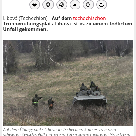
❤️
😂
😱
🔥
😥
👏
Libavá (Tschechien) -
Auf dem
tschechischen
Truppenübungsplatz Libava ist es zu einem tödlichen
Unfall gekommen.
Auf dem Übungsplatz Libavá in Tschechien kam es zu einem
schweren Zwischenfall mit einem Toten sowie mehreren Verletzten.