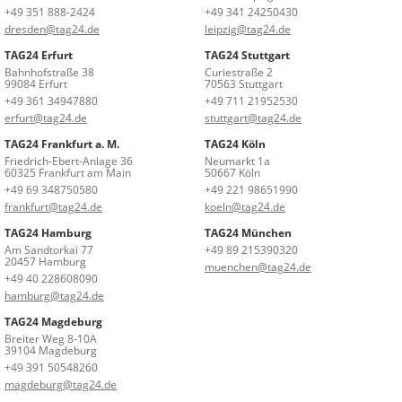
+49 351 888-2424
+49 341 24250430
dresden@tag24.de
leipzig@tag24.de
TAG24 Erfurt
TAG24 Stuttgart
Bahnhofstraße 38
Curiestraße 2
99084 Erfurt
70563 Stuttgart
+49 361 34947880
+49 711 21952530
erfurt@tag24.de
stuttgart@tag24.de
TAG24 Frankfurt a. M.
TAG24 Köln
Friedrich-Ebert-Anlage 36
Neumarkt 1a
60325 Frankfurt am Main
50667 Köln
+49 69 348750580
+49 221 98651990
frankfurt@tag24.de
koeln@tag24.de
TAG24 Hamburg
TAG24 München
Am Sandtorkai 77
+49 89 215390320
20457 Hamburg
muenchen@tag24.de
+49 40 228608090
hamburg@tag24.de
TAG24 Magdeburg
Breiter Weg 8-10A
39104 Magdeburg
+49 391 50548260
magdeburg@tag24.de