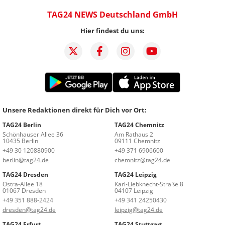
TAG24 NEWS Deutschland GmbH
Hier findest du uns:
Unsere Redaktionen direkt für Dich vor Ort:
TAG24 Berlin
TAG24 Chemnitz
Schönhauser Allee 36
Am Rathaus 2
10435 Berlin
09111 Chemnitz
+49 30 120880900
+49 371 6906600
berlin@tag24.de
chemnitz@tag24.de
TAG24 Dresden
TAG24 Leipzig
Ostra-Allee 18
Karl-Liebknecht-Straße 8
01067 Dresden
04107 Leipzig
+49 351 888-2424
+49 341 24250430
dresden@tag24.de
leipzig@tag24.de
TAG24 Erfurt
TAG24 Stuttgart