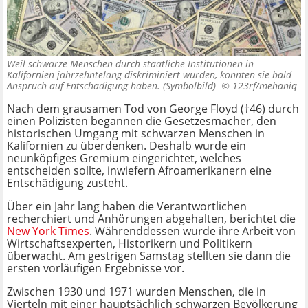
Weil schwarze Menschen durch staatliche Institutionen in
Kalifornien jahrzehntelang diskriminiert wurden, könnten sie bald
Anspruch auf Entschädigung haben. (Symbolbild) ©
123rf/mehaniq
Nach dem grausamen Tod von George Floyd (†46) durch
einen Polizisten begannen die Gesetzesmacher, den
historischen Umgang mit schwarzen Menschen in
Kalifornien zu überdenken. Deshalb wurde ein
neunköpfiges Gremium eingerichtet, welches
entscheiden sollte, inwiefern Afroamerikanern eine
Entschädigung zusteht.
Über ein Jahr lang haben die Verantwortlichen
recherchiert und Anhörungen abgehalten, berichtet
die
New York Times
. Währenddessen wurde ihre Arbeit von
Wirtschaftsexperten, Historikern und Politikern
überwacht. Am gestrigen Samstag stellten sie dann die
ersten vorläufigen Ergebnisse vor.
Zwischen 1930 und 1971 wurden Menschen, die in
Vierteln mit einer hauptsächlich schwarzen Bevölkerung