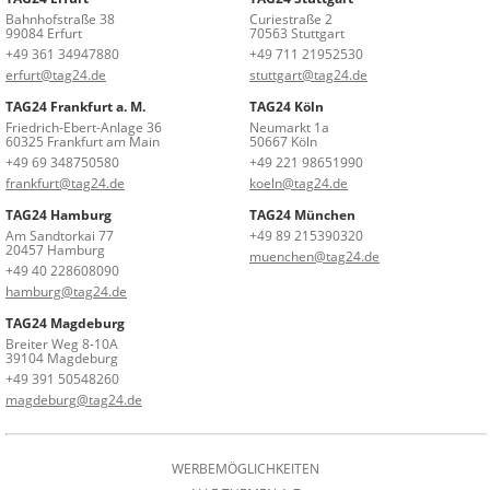
Bahnhofstraße 38
Curiestraße 2
99084 Erfurt
70563 Stuttgart
+49 361 34947880
+49 711 21952530
erfurt@tag24.de
stuttgart@tag24.de
TAG24 Frankfurt a. M.
TAG24 Köln
Friedrich-Ebert-Anlage 36
Neumarkt 1a
60325 Frankfurt am Main
50667 Köln
+49 69 348750580
+49 221 98651990
frankfurt@tag24.de
koeln@tag24.de
TAG24 Hamburg
TAG24 München
Am Sandtorkai 77
+49 89 215390320
20457 Hamburg
muenchen@tag24.de
+49 40 228608090
hamburg@tag24.de
TAG24 Magdeburg
Breiter Weg 8-10A
39104 Magdeburg
+49 391 50548260
magdeburg@tag24.de
WERBEMÖGLICHKEITEN