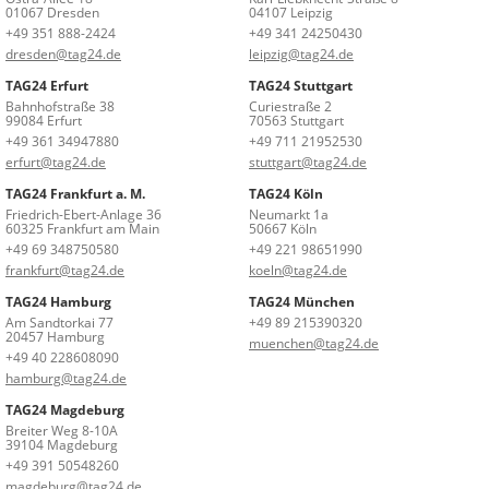
01067 Dresden
04107 Leipzig
+49 351 888-2424
+49 341 24250430
dresden@tag24.de
leipzig@tag24.de
TAG24 Erfurt
TAG24 Stuttgart
Bahnhofstraße 38
Curiestraße 2
99084 Erfurt
70563 Stuttgart
+49 361 34947880
+49 711 21952530
erfurt@tag24.de
stuttgart@tag24.de
TAG24 Frankfurt a. M.
TAG24 Köln
Friedrich-Ebert-Anlage 36
Neumarkt 1a
60325 Frankfurt am Main
50667 Köln
+49 69 348750580
+49 221 98651990
frankfurt@tag24.de
koeln@tag24.de
TAG24 Hamburg
TAG24 München
Am Sandtorkai 77
+49 89 215390320
20457 Hamburg
muenchen@tag24.de
+49 40 228608090
hamburg@tag24.de
TAG24 Magdeburg
Breiter Weg 8-10A
39104 Magdeburg
+49 391 50548260
magdeburg@tag24.de