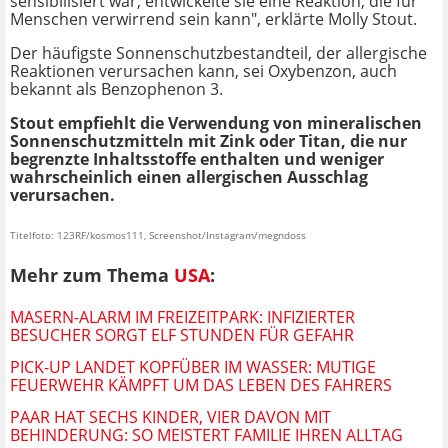
sensibilisiert war, entwickelte sie eine Reaktion, die für
Menschen verwirrend sein kann", erklärte Molly Stout.
Der häufigste Sonnenschutzbestandteil, der allergische
Reaktionen verursachen kann, sei Oxybenzon, auch
bekannt als Benzophenon 3.
Stout empfiehlt die Verwendung von mineralischen
Sonnenschutzmitteln mit Zink oder Titan, die nur
begrenzte Inhaltsstoffe enthalten und weniger
wahrscheinlich einen allergischen Ausschlag
verursachen.
Titelfoto: 123RF/kosmos111, Screenshot/Instagram/megndoss
Mehr zum Thema
USA
:
MASERN-ALARM IM FREIZEITPARK: INFIZIERTER
BESUCHER SORGT ELF STUNDEN FÜR GEFAHR
PICK-UP LANDET KOPFÜBER IM WASSER: MUTIGE
FEUERWEHR KÄMPFT UM DAS LEBEN DES FAHRERS
PAAR HAT SECHS KINDER, VIER DAVON MIT
BEHINDERUNG: SO MEISTERT FAMILIE IHREN ALLTAG