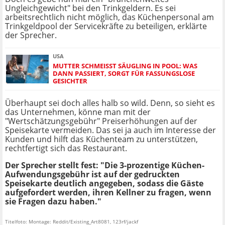
Ungleichgewicht" bei den Trinkgeldern. Es sei
arbeitsrechtlich nicht möglich, das Küchenpersonal am
Trinkgeldpool der Servicekräfte zu beteiligen, erklärte
der Sprecher.
USA
MUTTER SCHMEISST SÄUGLING IN POOL: WAS D
ANN PASSIERT, SORGT FÜR FASSUNGSLOSE G
ESICHTER
Überhaupt sei doch alles halb so wild. Denn, so sieht es
das Unternehmen, könne man mit der
"Wertschätzungsgebühr" Preiserhöhungen auf der
Speisekarte vermeiden. Das sei ja auch im Interesse der
Kunden und hilft das Küchenteam zu unterstützen,
rechtfertigt sich das Restaurant.
Der Sprecher stellt fest: "Die 3-prozentige Küchen-
Aufwendungsgebühr ist auf der gedruckten
Speisekarte deutlich angegeben, sodass die Gäste
aufgefordert werden, ihren Kellner zu fragen, wenn
sie Fragen dazu haben."
Titelfoto: Montage: Reddit/Existing_Art8081, 123rf/jackf