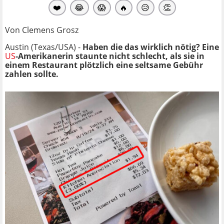
❤️
😂
😱
🔥
😥
👏
Von Clemens Grosz
Austin (Texas/USA) -
Haben die das wirklich nötig? Eine
US
-Amerikanerin staunte nicht schlecht, als sie in
einem Restaurant plötzlich eine seltsame Gebühr
zahlen sollte.