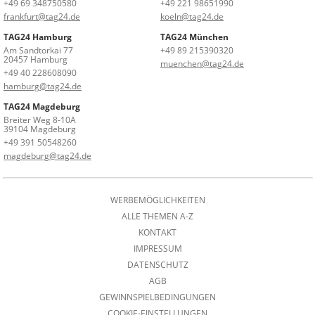
+49 69 348750580
+49 221 98651990
frankfurt@tag24.de
koeln@tag24.de
TAG24 Hamburg
TAG24 München
Am Sandtorkai 77
+49 89 215390320
20457 Hamburg
muenchen@tag24.de
+49 40 228608090
hamburg@tag24.de
TAG24 Magdeburg
Breiter Weg 8-10A
39104 Magdeburg
+49 391 50548260
magdeburg@tag24.de
WERBEMÖGLICHKEITEN
ALLE THEMEN A-Z
KONTAKT
IMPRESSUM
DATENSCHUTZ
AGB
GEWINNSPIELBEDINGUNGEN
COOKIE-EINSTELLUNGEN