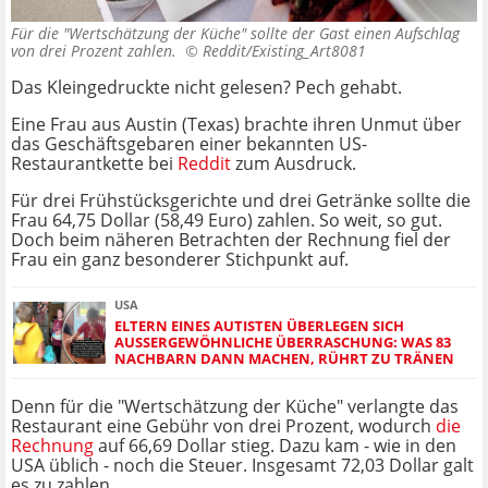
Für die "Wertschätzung der Küche" sollte der Gast einen Aufschlag
von drei Prozent zahlen. ©
Reddit/Existing_Art8081
Das Kleingedruckte nicht gelesen? Pech gehabt.
Eine Frau aus Austin (Texas) brachte ihren Unmut über
das Geschäftsgebaren einer bekannten US-
Restaurantkette bei
Reddit
zum Ausdruck.
Für drei Frühstücksgerichte und drei Getränke sollte die
Frau 64,75 Dollar (58,49 Euro) zahlen. So weit, so gut.
Doch beim näheren Betrachten der Rechnung fiel der
Frau ein ganz besonderer Stichpunkt auf.
USA
ELTERN EINES AUTISTEN ÜBERLEGEN SICH
AUSSERGEWÖHNLICHE ÜBERRASCHUNG: WAS 83 N
ACHBARN DANN MACHEN, RÜHRT ZU TRÄNEN
Denn für die "Wertschätzung der Küche" verlangte das
Restaurant eine Gebühr von drei Prozent, wodurch
die
Rechnung
auf 66,69 Dollar stieg. Dazu kam - wie in den
USA üblich - noch die Steuer. Insgesamt 72,03 Dollar galt
es zu zahlen.