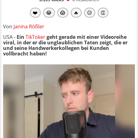
❤️
😂
😱
🔥
😥
👏
Von
Janina Rößler
USA -
Ein
TikToker
geht gerade mit einer Videoreihe
viral, in der er die unglaublichen Taten zeigt, die er
und seine Handwerkerkollegen bei Kunden
vollbracht haben!