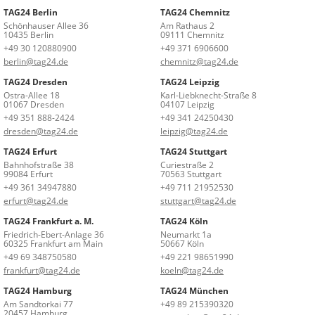
TAG24 Berlin
TAG24 Chemnitz
Schönhauser Allee 36
Am Rathaus 2
10435 Berlin
09111 Chemnitz
+49 30 120880900
+49 371 6906600
berlin@tag24.de
chemnitz@tag24.de
TAG24 Dresden
TAG24 Leipzig
Ostra-Allee 18
Karl-Liebknecht-Straße 8
01067 Dresden
04107 Leipzig
+49 351 888-2424
+49 341 24250430
dresden@tag24.de
leipzig@tag24.de
TAG24 Erfurt
TAG24 Stuttgart
Bahnhofstraße 38
Curiestraße 2
99084 Erfurt
70563 Stuttgart
+49 361 34947880
+49 711 21952530
erfurt@tag24.de
stuttgart@tag24.de
TAG24 Frankfurt a. M.
TAG24 Köln
Friedrich-Ebert-Anlage 36
Neumarkt 1a
60325 Frankfurt am Main
50667 Köln
+49 69 348750580
+49 221 98651990
frankfurt@tag24.de
koeln@tag24.de
TAG24 Hamburg
TAG24 München
Am Sandtorkai 77
+49 89 215390320
20457 Hamburg