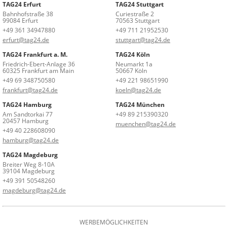
TAG24 Erfurt
TAG24 Stuttgart
Bahnhofstraße 38
Curiestraße 2
99084 Erfurt
70563 Stuttgart
+49 361 34947880
+49 711 21952530
erfurt@tag24.de
stuttgart@tag24.de
TAG24 Frankfurt a. M.
TAG24 Köln
Friedrich-Ebert-Anlage 36
Neumarkt 1a
60325 Frankfurt am Main
50667 Köln
+49 69 348750580
+49 221 98651990
frankfurt@tag24.de
koeln@tag24.de
TAG24 Hamburg
TAG24 München
Am Sandtorkai 77
+49 89 215390320
20457 Hamburg
muenchen@tag24.de
+49 40 228608090
hamburg@tag24.de
TAG24 Magdeburg
Breiter Weg 8-10A
39104 Magdeburg
+49 391 50548260
magdeburg@tag24.de
WERBEMÖGLICHKEITEN