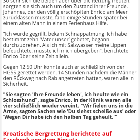
So sehr sich die beiden aber über die Rettung freuten,
sorgten sie sich auch um den Zustand ihrer Freunde.
Johannes, der den völlig erschöpften Enrico am Meer
zurücklassen musste, fand einige Stunden später bei
einem alten Mann in einem Ferienhaus Hilfe.
"Ich wurde gegrillt, bekam Schnappatmung. Ich habe
bestimmt zehn 'Vater unser‘ gebetet, begann
durchzudrehen. Als ich mit Salzwasser meine Lippen
befeuchtete, musste ich mich übergeben", berichtete
Enrico über seine Zeit allein.
Gegen 12.50 Uhr konnte auch er schließlich von der
HGSS gerettet werden. 14 Stunden nachdem die Männer
den Rückweg nach Rab angetreten hatten, waren alle in
Sicherheit.
"Sie sagten 'Ihre Freunde leben', ich heulte wie ein
Schlosshund", sagte Enrico. In der Klinik waren alle
vier schließlich wieder vereint. "Wir fielen uns in die
Arme, sagten Sachen wie 'Du siehst scheiße aus' oder
'Wegen Dir habe ich den halben Tag geheult.'"
Kroatische Bergrettung berichtete auf
Facebook von dem Einsatz