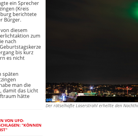
sagte ein Sprecher
zingen (Kreis
sburg berichtete
r Bürger.
t von diesem
erlichtaktion zum
ie nach
Geburtstagskerze
rgang bis kurz
rn es nicht
m späten
tzingen
habe man die
 damit das Licht
uftraum hätte
Der rätselhafte Laserstrahl erhellte den Nach
EN VON UFO-
SCHLAGEN: "KÖNNEN
IST"