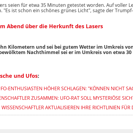
rs seien für etwa 35 Minuten getestet worden. Auf voller 
. "Es ist schon ein schönes grünes Licht", sagte der Trumpf
am Abend über die Herkunft des Lasers
ehn Kilometern und sei bei gutem Wetter im Umkreis vo
bewölktem Nachthimmel sei er im Umkreis von etwa 30 
ische und Ufos
:
UFO-ENTHUSIASTEN HÖHER SCHLAGEN: "KÖNNEN NICHT SAG
ENSCHAFTLER ZUSAMMEN: UFO-RAT SOLL MYSTERIÖSE SIC
 WISSENSCHAFTLER AKTUALISIEREN IHRE RICHTLINIEN FÜR 