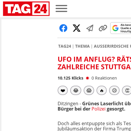
TAG24
THEMA
AUSSERIRDISCHE
UFO IM ANFLUG? RÄT
ZAHLREICHE STUTTGA
10.125
Klicks
0
Reaktionen
❤️
😂
😱
🔥
😥
👏
Ditzingen -
Grünes Laserlicht ü
Bürger bei der
Polizei
gesorgt.
Doch alles entpuppte sich als Tes
Jubiläumsaktion der Firma Trump