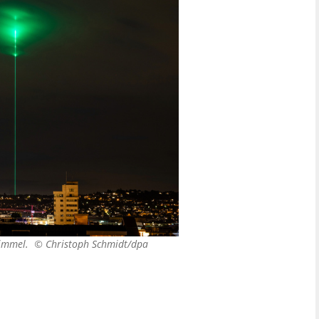
thimmel. ©
Christoph Schmidt/dpa