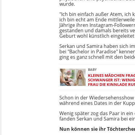
wurde.
"Ich bin einfach außer Atem, ich 
ich bin echt am Ende mittlerweile"
Jährige ihren Instagram-Followe
gestanden und damals bereits ve
Geburt wohl künstlich eingeleite
Serkan und Samira haben sich i
bei "Bachelor in Paradise" kenne
ging es ganz schnell mit den beid
BABY
KLEINES MÄDCHEN FRAG
SCHWANGER IST: WENIG
FRAU DIE KINNLADE RU
Schon in der Wiedersehensshow 
während eines Dates in der Kup
Wenig später zog das Paar in ein
fanden Serkan und Samira bei ei
Nun können sie ihr Töchterchen