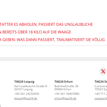
STATTER ES ABHOLEN, PASSIERT DAS UNGLAUBLICHE
 BEREITS ÜBER 18 KILO AUF DIE WAAGE
A GEBEN: WAS DANN PASSIERT, TRAUMATISIERT SIE VÖLLIG
TAG24 Leipzig
TAG24 Erfurt
TAG24 St
Karl-Liebknecht-Straße 8
Bahnhofstraße 38
Curiestr
04107 Leipzig
99084 Erfurt
70563 Stu
+49 341 24250430
+49 361 34947880
+49 711 
leipzig@tag24.de
erfurt@tag24.de
stuttgar
g