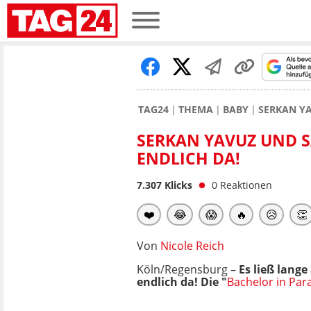
TAG24
THEMA
BABY
SERKAN YA
SERKAN YAVUZ UND S
ENDLICH DA!
7.307
Klicks
0
Reaktionen
❤️
😂
😱
🔥
😥
👏
Von
Nicole Reich
Köln/Regensburg –
Es ließ lange
endlich da! Die "
Bachelor in Par