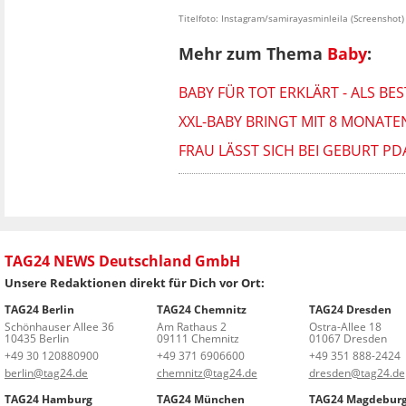
Titelfoto: Instagram/samirayasminleila (Screenshot)
Mehr zum Thema
Baby
:
BABY FÜR TOT ERKLÄRT - ALS BE
XXL-BABY BRINGT MIT 8 MONATEN
FRAU LÄSST SICH BEI GEBURT PD
TAG24 NEWS Deutschland GmbH
Unsere Redaktionen direkt für Dich vor Ort:
TAG24 Berlin
TAG24 Chemnitz
TAG24 Dresden
Schönhauser Allee 36
Am Rathaus 2
Ostra-Allee 18
10435 Berlin
09111 Chemnitz
01067 Dresden
+49 30 120880900
+49 371 6906600
+49 351 888-2424
berlin@tag24.de
chemnitz@tag24.de
dresden@tag24.de
TAG24 Hamburg
TAG24 München
TAG24 Magdebur