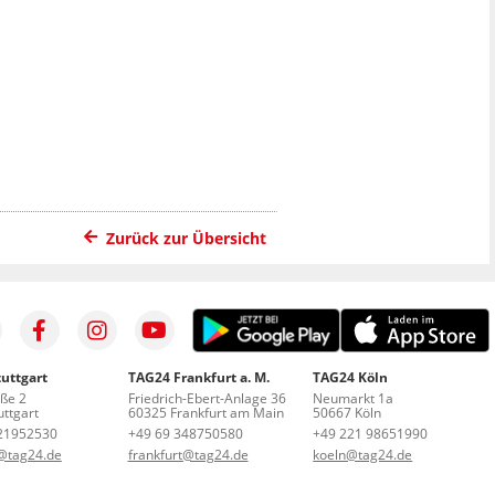
Zurück zur Übersicht
uttgart
TAG24 Frankfurt a. M.
TAG24 Köln
aße 2
Friedrich-Ebert-Anlage 36
Neumarkt 1a
ttgart
60325 Frankfurt am Main
50667 Köln
21952530
+49 69 348750580
+49 221 98651990
t@tag24.de
frankfurt@tag24.de
koeln@tag24.de