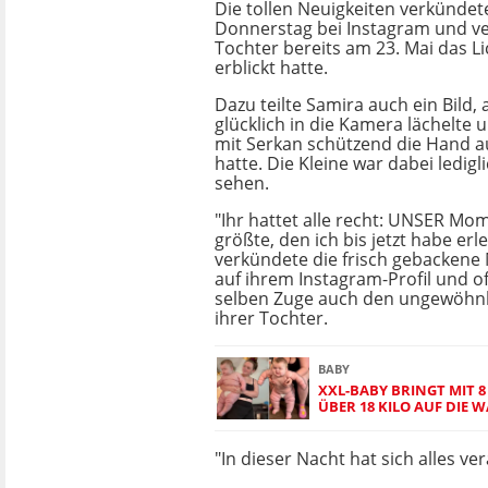
Die tollen Neuigkeiten verkünde
Donnerstag bei Instagram und ver
Tochter bereits am 23. Mai das Li
erblickt hatte.
Dazu teilte Samira auch ein Bild, 
glücklich in die Kamera lächelt
mit Serkan schützend die Hand au
hatte. Die Kleine war dabei ledigl
sehen.
"Ihr hattet alle recht: UNSER Mom
größte, den ich bis jetzt habe erl
verkündete die frisch gebacken
auf ihrem Instagram-Profil und o
selben Zuge auch den ungewöhn
ihrer Tochter.
BABY
XXL-BABY BRINGT MIT 
ÜBER 18 KILO AUF DIE 
"In dieser Nacht hat sich alles v