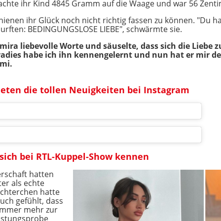
achte ihr Kind 4845 Gramm auf die Waage und war 56 Zenti
chienen ihr Glück noch nicht richtig fassen zu können. "Du h
durften: BEDINGUNGSLOSE LIEBE", schwärmte sie.
ra liebevolle Worte und säuselte, dass sich die Liebe z
radies habe ich ihn kennengelernt und nun hat er mir d
ami.
ten die tollen Neuigkeiten bei Instagram
 sich bei RTL-Kuppel-Show kennen
rschaft hatten
ter als echte
chterchen hatte
uch gefühlt, dass
 immer mehr zur
astungsprobe