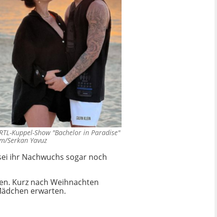
 RTL-Kuppel-Show "Bachelor in Paradise"
am/Serkan Yavuz
 sei ihr Nachwuchs sogar noch
lien. Kurz nach Weihnachten
 Mädchen erwarten.