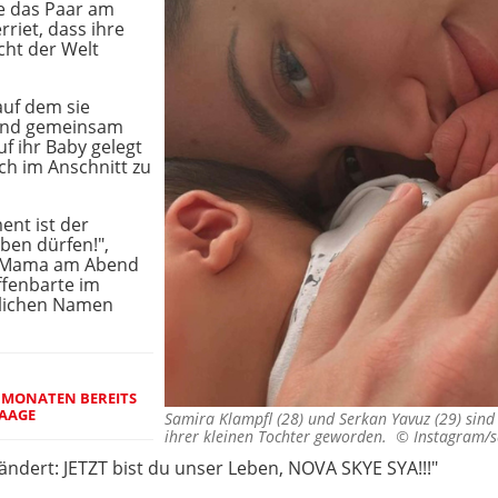
te das Paar am
riet, dass ihre
cht der Welt
auf dem sie
e und gemeinsam
f ihr Baby gelegt
ich im Anschnitt zu
ent ist der
eben dürfen!",
e Mama am Abend
ffenbarte im
lichen Namen
8 MONATEN BEREITS
WAAGE
Samira Klampfl (28) und Serkan Yavuz (29) sind
ihrer kleinen Tochter geworden. ©
Instagram/s
erändert: JETZT bist du unser Leben, NOVA SKYE SYA!!!"