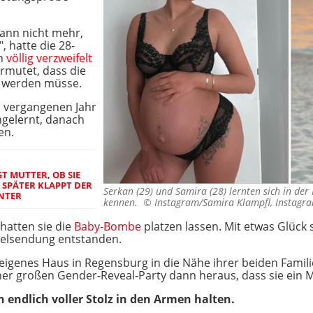
kann nicht mehr,
, hatte die 28-
rn
völlig verzweifelt
rmutet, dass die
t werden müsse.
m vergangenen Jahr
ngelernt, danach
en.
T MUTTER, OB SIE
 SPÄTER KLAPPT DER
Serkan (29) und Samira (28) lernten sich in der
NTER
kennen. ©
Instagram/Samira Klampfl, Instagr
hatten sie die
Baby-Bombe
platzen lassen. Mit etwas Glück
pelsendung entstanden.
 eigenes Haus in Regensburg in die Nähe ihrer beiden Fami
ner großen Gender-Reveal-Party dann heraus, dass sie ein
 endlich voller Stolz in den Armen halten.