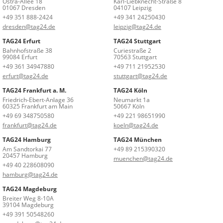
Ostra-Allee 18
Karl-Liebknecht-Straße 8
01067 Dresden
04107 Leipzig
+49 351 888-2424
+49 341 24250430
dresden@tag24.de
leipzig@tag24.de
TAG24 Erfurt
TAG24 Stuttgart
Bahnhofstraße 38
Curiestraße 2
99084 Erfurt
70563 Stuttgart
+49 361 34947880
+49 711 21952530
erfurt@tag24.de
stuttgart@tag24.de
TAG24 Frankfurt a. M.
TAG24 Köln
Friedrich-Ebert-Anlage 36
Neumarkt 1a
60325 Frankfurt am Main
50667 Köln
+49 69 348750580
+49 221 98651990
frankfurt@tag24.de
koeln@tag24.de
TAG24 Hamburg
TAG24 München
Am Sandtorkai 77
+49 89 215390320
20457 Hamburg
muenchen@tag24.de
+49 40 228608090
hamburg@tag24.de
TAG24 Magdeburg
Breiter Weg 8-10A
39104 Magdeburg
+49 391 50548260