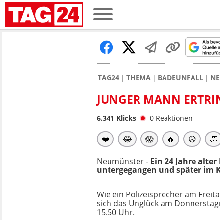
TAG24
THEMA
BADEUNFALL
NE
JUNGER MANN ERTRIN
6.341
Klicks
0
Reaktionen
❤️
😂
😱
🔥
😥
👏
Neumünster -
Ein 24 Jahre alt
untergegangen und später im 
Wie ein Polizeisprecher am Freita
sich das Unglück am Donnerstag
15.50 Uhr.