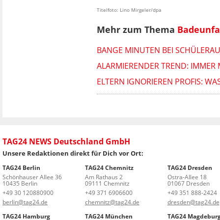
Titelfoto: Lino Mirgeler/dpa
Mehr zum Thema
Badeunfa
BANGE MINUTEN BEI SCHÜLERAU
ALARMIERENDER TREND: IMMER 
ELTERN IGNORIEREN PROFIS: WA
TAG24 NEWS Deutschland GmbH
Unsere Redaktionen direkt für Dich vor Ort:
TAG24 Berlin
TAG24 Chemnitz
TAG24 Dresden
Schönhauser Allee 36
Am Rathaus 2
Ostra-Allee 18
10435 Berlin
09111 Chemnitz
01067 Dresden
+49 30 120880900
+49 371 6906600
+49 351 888-2424
berlin@tag24.de
chemnitz@tag24.de
dresden@tag24.de
TAG24 Hamburg
TAG24 München
TAG24 Magdebur