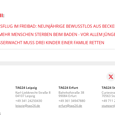
ll
:
SFLUG IM FREIBAD: NEUNJÄHRIGE BEWUSSTLOS AUS BECK
MEHR MENSCHEN STERBEN BEIM BADEN - VOR ALLEM JÜNG
SSERWACHT MUSS DREI KINDER EINER FAMILIE RETTEN
TAG24 Leipzig
TAG24 Erfurt
TAG24 St
Karl-Liebknecht-Straße 8
Bahnhofstraße 38
Curiestr
04107 Leipzig
99084 Erfurt
70563 Stu
+49 341 24250430
+49 361 34947880
+49 711 
leipzig@tag24.de
erfurt@tag24.de
stuttgar
g