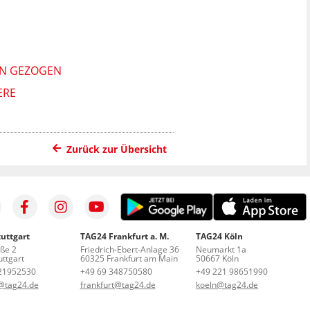
EN GEZOGEN
ERE
Zurück zur Übersicht
uttgart
TAG24 Frankfurt a. M.
TAG24 Köln
aße 2
Friedrich-Ebert-Anlage 36
Neumarkt 1a
ttgart
60325 Frankfurt am Main
50667 Köln
21952530
+49 69 348750580
+49 221 98651990
t@tag24.de
frankfurt@tag24.de
koeln@tag24.de